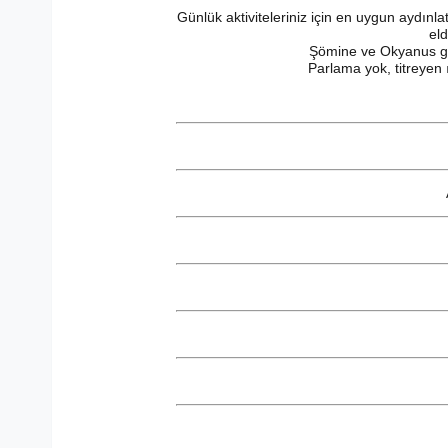
Günlük aktiviteleriniz için en uygun aydınl
eld
Şömine ve Okyanus gibi
Parlama yok, titreyen 