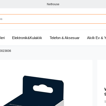
Nethouse
leri
Elektronik&Kulaklık
Telefon & Aksesuar
Akıllı Ev &
90023836
S