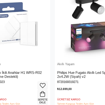
m
Akıllı Yaşam
lı İkili Anahtar H1 WRS-R02
Philips Hue Fugato Akıllı Led 
e Destekli)
2x4.2W (Siyah) v2
023
8720169319271
₺12.699,00
KARGO
ÜCRETSIZ KARGO
SEPETE
EKLE
a Teslim: Aynı Gün
Tahmini Kargoya Teslim: Aynı Gün