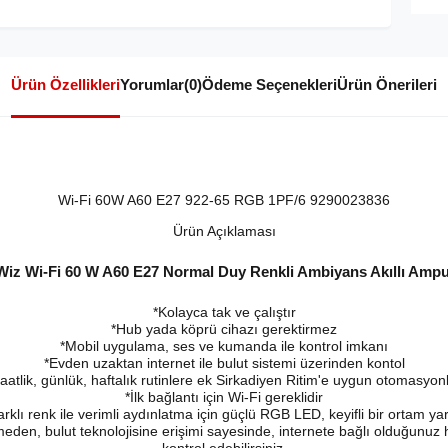
Ürün Özellikleri
Yorumlar
(0)
Ödeme Seçenekleri
Ürün Önerileri
Wi-Fi 60W A60 E27 922-65 RGB 1PF/6 9290023836
Ürün Açıklaması
Wiz Wi-Fi 60 W A60 E27 Normal Duy Renkli Ambiyans Akıllı Ampu
*Kolayca tak ve çalıştır
*Hub yada köprü cihazı gerektirmez
*Mobil uygulama, ses ve kumanda ile kontrol imkanı
*Evden uzaktan internet ile bulut sistemi üzerinden kontol
aatlik, günlük, haftalık rutinlere ek Sirkadiyen Ritim'e uygun otomasyon
*İlk bağlantı için Wi-Fi gereklidir
rklı renk ile verimli aydınlatma için güçlü RGB LED, keyifli bir ortam yara
eden, bulut teknolojisine erişimi sayesinde, internete bağlı olduğunuz h