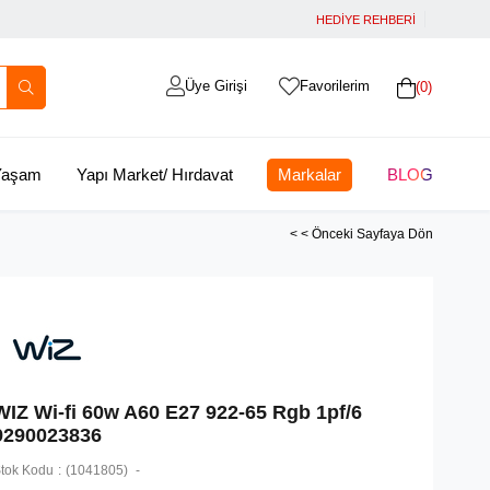
HEDİYE REHBERİ
Üye Girişi
Favorilerim
0
 Yaşam
Yapı Market/ Hırdavat
Markalar
BLOG
< < Önceki Sayfaya Dön
WIZ Wi-fi 60w A60 E27 922-65 Rgb 1pf/6
9290023836
tok Kodu
(1041805)