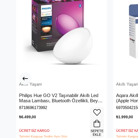
Akıllı Yaşam
Akıllı Yaşa
Philips Hue GO V2 Taşınabilir Akıllı Led
Aqara Akıl
Masa Lambası, Bluetooth Özellikli, Beyaz
(Apple Hom
ve Renkli
8718696173992
6970504215
₺6.499,00
₺1.999,00
ÜCRETSIZ KARGO
ÜCRETSIZ 
SEPETE
EKLE
Tahmini Kargoya Teslim: Aynı Gün
Tahmini Kargoy