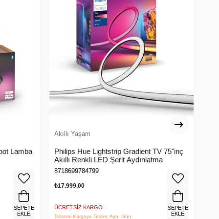
Akıllı Yaşam
Akı
Spot Lamba
Philips Hue Lightstrip Gradient TV 75"inç
WiZ
Akıllı Renkli LED Şerit Aydınlatma
- S
8718699784799
871
₺17.999,00
₺39
ÜCRETSIZ KARGO
ÜCR
SEPETE
SEPETE
EKLE
EKLE
Tahmini Kargoya Teslim: Aynı Gün
Tahm