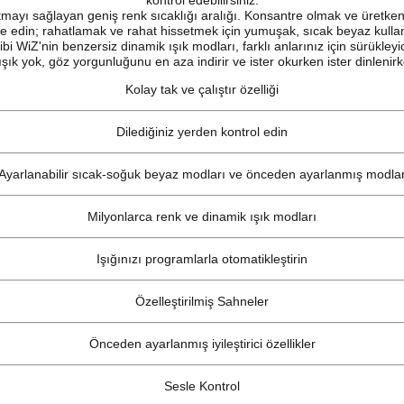
kontrol edebilirsiniz.
atmayı sağlayan geniş renk sıcaklığı aralığı. Konsantre olmak ve üretkenl
e edin; rahatlamak ve rahat hissetmek için yumuşak, sıcak beyaz kulla
 WiZ'nin benzersiz dinamik ışık modları, farklı anlarınız için sürükleyic
ışık yok, göz yorgunluğunu en aza indirir ve ister okurken ister dinlenirk
Kolay tak ve çalıştır özelliği
Dilediğiniz yerden kontrol edin
Ayarlanabilir sıcak-soğuk beyaz modları ve önceden ayarlanmış modla
Milyonlarca renk ve dinamik ışık modları
Işığınızı programlarla otomatikleştirin
Özelleştirilmiş Sahneler
Önceden ayarlanmış iyileştirici özellikler
Sesle Kontrol