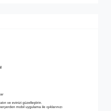
l
lar
tın ve evinizi güzelleştirin.
eryerden mobil uygulama ile ışıklarınızı