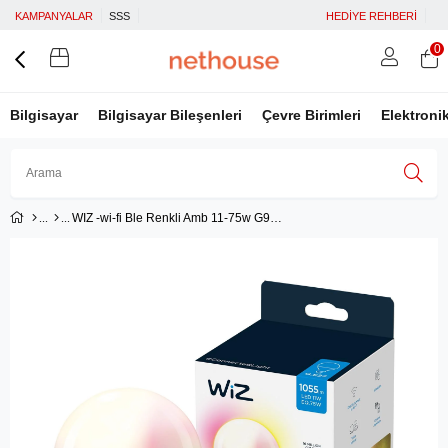
KAMPANYALAR
SSS
HEDİYE REHBERİ
0
Bilgisayar
Bilgisayar Bileşenleri
Çevre Birimleri
Elektroni
WIZ -wi-fi Ble Renkli Amb 11-75w G95 Globe E27 1pf/6 Akıllı Ampul - 929002383902
Üye Girişi
Üye Ol
Facebook İle Bağlan
Google İle Bağlan