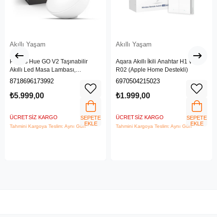
Akıllı Yaşam
Akıllı Yaşam
Philips Hue GO V2 Taşınabilir
Aqara Akıllı İkili Anahtar H1 WRS-
Akıllı Led Masa Lambası,
R02 (Apple Home Destekli)
Bluetooth Özellikli, Beyaz ve
8718696173992
6970504215023
Renkli
₺5.999,00
₺1.999,00
ÜCRETSIZ KARGO
ÜCRETSIZ KARGO
SEPETE
SEPETE
EKLE
EKLE
Tahmini Kargoya Teslim: Aynı Gün
Tahmini Kargoya Teslim: Aynı Gün