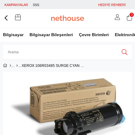
KAMPANYALAR
SSS
HEDİYE REHBERİ
0
Bilgisayar
Bilgisayar Bileşenleri
Çevre Birimleri
Elektroni
XEROX 106R03485 SURGE CYAN HI-CAP CARTRIDGE 6515/6510 2400SYF PHASER 6510/WC 6515
Üye Girişi
Üye Ol
Facebook İle Bağlan
Google İle Bağlan