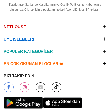
Kaydolarak Şartlar ve Koşullarımızı ve Gizlilik Politikamızı kabul etmiş
olursunuz.
Çıkmak için e-postalarımızdaki Aboneliği İptal Et’i tıklayın.
NETHOUSE
ÜYE İŞLEMLERİ
POPÜLER KATEGORİLER
EN ÇOK OKUNAN BLOGLAR ❤️
BİZİ TAKİP EDİN