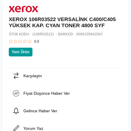
XEROX 106R03522 VERSALİNK C400/C405
YÜKSEK KAP. CYAN TONER 4800 SYF
STOK KODU
(106R03522)
BARKOD
:
0095205842067
0.0
Yeni Ürün
Karşılaştır
Fiyat Düşünce Haber Ver
Gelince Haber Ver
Yorum Yaz