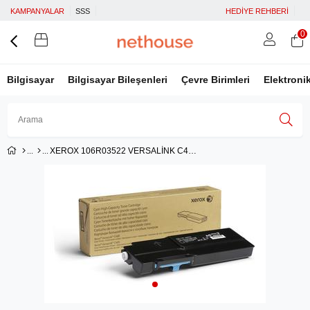
KAMPANYALAR
SSS
HEDİYE REHBERİ
0
Bilgisayar
Bilgisayar Bileşenleri
Çevre Birimleri
Elektroni
XEROX 106R03522 VERSALİNK C400/C405 YÜKSEK KAP. CYAN TONER 4800 SYF
Üye Girişi
Üye Ol
Facebook İle Bağlan
Google İle Bağlan