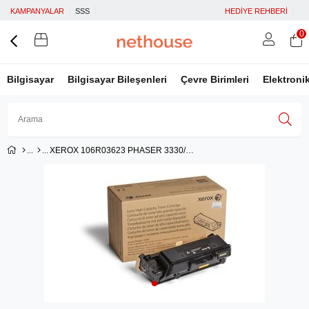
KAMPANYALAR
SSS
HEDİYE REHBERİ
0
Bilgisayar
Bilgisayar Bileşenleri
Çevre Birimleri
Elektroni
XEROX 106R03623 PHASER 3330/WC 3335/3345 EKSTRA KAPASİTE SİYAH TONER 15.000 SYF.
Üye Girişi
Üye Ol
Facebook İle Bağlan
Google İle Bağlan