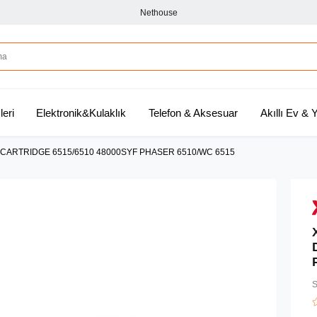
Nethouse
leri
Elektronik&Kulaklık
Telefon & Aksesuar
Akıllı Ev &
ARTRIDGE 6515/6510 48000SYF PHASER 6510/WC 6515
S