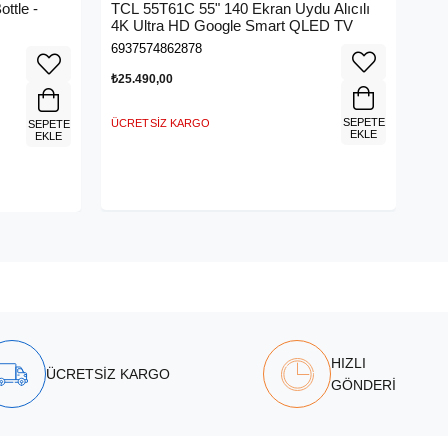
ttle -
TCL 55T61C 55" 140 Ekran Uydu Alıcılı
4K Ultra HD Google Smart QLED TV
6937574862878
₺25.490,00
SEPETE
ÜCRETSIZ KARGO
SEPETE
EKLE
EKLE
HIZLI
ÜCRETSİZ KARGO
GÖNDERİ