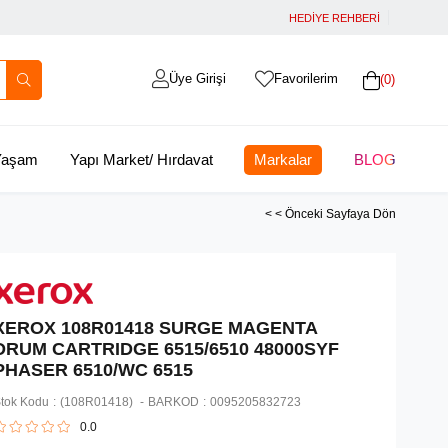
HEDİYE REHBERİ
Üye Girişi
Favorilerim
0
 Yaşam
Yapı Market/ Hırdavat
Markalar
BLOG
< < Önceki Sayfaya Dön
XEROX 108R01418 SURGE MAGENTA
DRUM CARTRIDGE 6515/6510 48000SYF
PHASER 6510/WC 6515
tok Kodu
(108R01418)
BARKOD
:
0095205832723
0.0