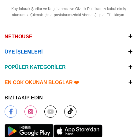
Kaydolarak Şartlar ve Koşullarımızı ve Gizlilik Politikamızı kabul etmiş
olursunuz.
Çıkmak için e-postalarımızdaki Aboneliği İptal Et’i tıklayın.
NETHOUSE
ÜYE İŞLEMLERİ
POPÜLER KATEGORİLER
EN ÇOK OKUNAN BLOGLAR ❤️
BİZİ TAKİP EDİN