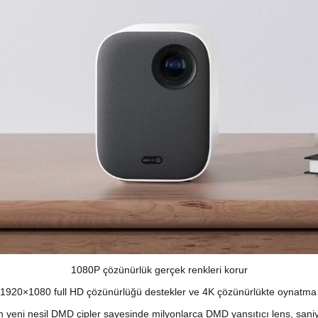
1080P çözünürlük gerçek renkleri korur
r 1920×1080 full HD çözünürlüğü destekler ve 4K çözünürlükte oynatma
len yeni nesil DMD çipler sayesinde milyonlarca DMD yansıtıcı lens, sa