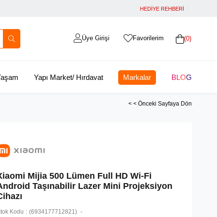
HEDİYE REHBERİ
Üye Girişi
Favorilerim
0
 Yaşam
Yapı Market/ Hırdavat
Markalar
BLOG
< < Önceki Sayfaya Dön
Xiaomi Mijia 500 Lümen Full HD Wi-Fi
Android Taşınabilir Lazer Mini Projeksiyon
Cihazı
tok Kodu
(6934177712821)