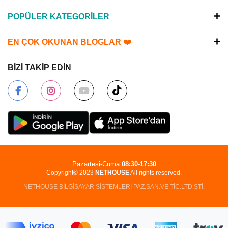
POPÜLER KATEGORİLER
EN ÇOK OKUNAN BLOGLAR ❤️
BİZİ TAKİP EDİN
Pazartesi-Cuma
08:30-17:30
Copyright© 2023
NETHOUSE
All rights reserved.
NETHOUSE BİLGİSAYAR SİSTEMLERİ PAZ.SAN.VE TİC.LTD.ŞTİ.