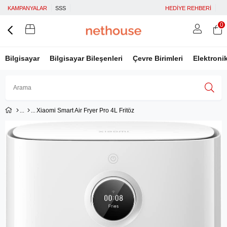
KAMPANYALAR
SSS
HEDİYE REHBERİ
0
Bilgisayar
Bilgisayar Bileşenleri
Çevre Birimleri
Elektroni
Xiaomi Smart Air Fryer Pro 4L Fritöz
Üye Girişi
Üye Ol
Facebook İle Bağlan
Google İle Bağlan