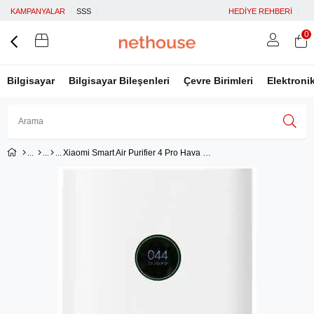
KAMPANYALAR
SSS
HEDİYE REHBERİ
0
Bilgisayar
Bilgisayar Bileşenleri
Çevre Birimleri
Elektroni
Xiaomi Smart Air Purifier 4 Pro Hava Temizleyici
Üye Girişi
Üye Ol
Facebook İle Bağlan
Google İle Bağlan