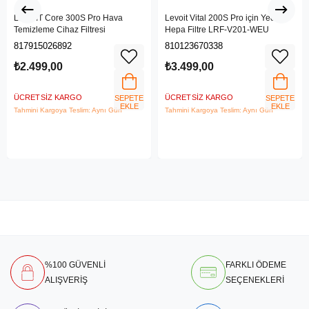
LEVOIT Core 300S Pro Hava
Levoit Vital 200S Pro için Yedek
Temizleme Cihaz Filtresi
Hepa Filtre LRF-V201-WEU
817915026892
810123670338
₺2.499,00
₺3.499,00
ÜCRETSIZ KARGO
ÜCRETSIZ KARGO
SEPETE
SEPETE
EKLE
EKLE
Tahmini Kargoya Teslim: Aynı Gün
Tahmini Kargoya Teslim: Aynı Gün
%100 GÜVENLİ
FARKLI ÖDEME
ALIŞVERİŞ
SEÇENEKLERİ