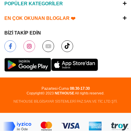
POPÜLER KATEGORİLER
EN ÇOK OKUNAN BLOGLAR ❤️
BİZİ TAKİP EDİN
Pazartesi-Cuma
08:30-17:30
Copyright© 2023
NETHOUSE
All rights reserved.
NETHOUSE BİLGİSAYAR SİSTEMLERİ PAZ.SAN.VE TİC.LTD.ŞTİ.