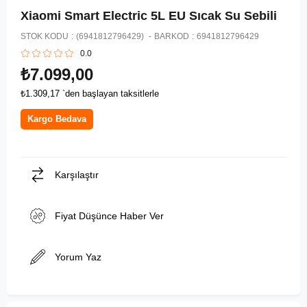
Xiaomi Smart Electric 5L EU Sıcak Su Sebili
STOK KODU
(6941812796429)
BARKOD
:
6941812796429
0.0
₺7.099,00
₺1.309,17
`den başlayan taksitlerle
Kargo Bedava
Karşılaştır
Fiyat Düşünce Haber Ver
Yorum Yaz