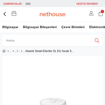
KAMPANYALAR
SSS
HEDİYE REHBERİ
0
Bilgisayar
Bilgisayar Bileşenleri
Çevre Birimleri
Elektroni
Xiaomi Smart Electric 5L EU Sıcak Su Sebili
Üye Girişi
Üye Ol
Facebook İle Bağlan
Google İle Bağlan