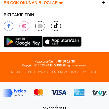
EN ÇOK OKUNAN BLOGLAR ❤️
BİZİ TAKİP EDİN
Pazartesi-Cuma
08:30-17:30
Copyright© 2023
NETHOUSE
All rights reserved.
NETHOUSE BİLGİSAYAR SİSTEMLERİ PAZ.SAN.VE TİC.LTD.ŞTİ.