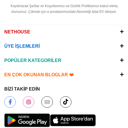
Kaydolarak Şartlar ve Koşullarımızı ve Gizlilik Politikamızı kabul etmiş
olursunuz.
Çıkmak için e-postalarımızdaki Aboneliği İptal Et’i tıklayın.
NETHOUSE
ÜYE İŞLEMLERİ
POPÜLER KATEGORİLER
EN ÇOK OKUNAN BLOGLAR ❤️
BİZİ TAKİP EDİN