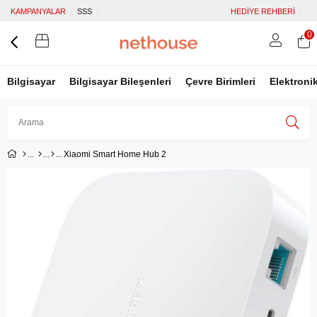
KAMPANYALAR
SSS
HEDİYE REHBERİ
0
Bilgisayar
Bilgisayar Bileşenleri
Çevre Birimleri
Elektroni
Xiaomi Smart Home Hub 2
Üye Girişi
Üye Ol
Facebook İle Bağlan
Google İle Bağlan