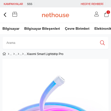
KAMPANYALAR
SSS
HEDİYE REHBERİ
0
Bilgisayar
Bilgisayar Bileşenleri
Çevre Birimleri
Elektroni
Xiaomi Smart Lightstrip Pro
Üye Girişi
Üye Ol
Facebook İle Bağlan
Google İle Bağlan