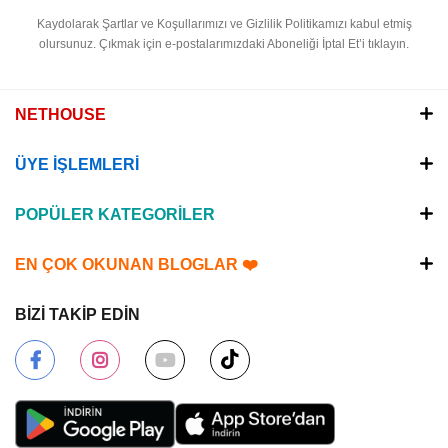
Kaydolarak Şartlar ve Koşullarımızı ve Gizlilik Politikamızı kabul etmiş
olursunuz.
Çıkmak için e-postalarımızdaki Aboneliği İptal Et’i tıklayın.
NETHOUSE
ÜYE İŞLEMLERİ
POPÜLER KATEGORİLER
EN ÇOK OKUNAN BLOGLAR ❤️
BİZİ TAKİP EDİN