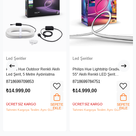
Led Şeritler
Led Şeritler
Philips Hue Outdoor Renkli Akıllı
Philips Hue Lightstrip Gradient TV
Led Şerit, 5 Metre Aydınlatma
55" Akıllı Renkli LED Şerit
Aydınlatma
8718699709853
8718699784751
₺14.999,00
₺14.999,00
ÜCRETSIZ KARGO
ÜCRETSIZ KARGO
SEPETE
SEPETE
EKLE
EKLE
Tahmini Kargoya Teslim: Aynı Gün
Tahmini Kargoya Teslim: Aynı Gün