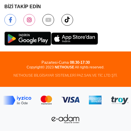
BİZİ TAKİP EDİN
Pazartesi-Cuma
08:30-17:30
Copyright© 2023
NETHOUSE
All rights reserved.
NETHOUSE BİLGİSAYAR SİSTEMLERİ PAZ.SAN.VE TİC.LTD.ŞTİ.