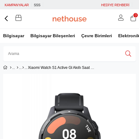
KAMPANYALAR
SSS
HEDİYE REHBERİ
0
Bilgisayar
Bilgisayar Bileşenleri
Çevre Birimleri
Elektroni
Xiaomi Watch S1 Active Gl Akıllı Saat - Siyah
Üye Girişi
Üye Ol
Facebook İle Bağlan
Google İle Bağlan