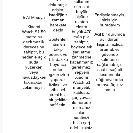
kullanım
dokunuşla
süresini
erişim,
büyük
istediğiniz
Endişelenmeyin,
ölçüde
5 ATM suya
zaman
sizin için
uzatan
harekete
buradayım
Xiaomi
ekstra
geçin
Watch S1 50
büyük 470
Acil bir durumda
metre su
mAh pile
Gösterilen
acil durum
geçirmezlik
sahiptir,
ritimleri
kişinizi hızlıca
derecesine
böylece sık
takip
aramak ve
sahiptir, bu
şarj etme
ederek ve
güvende
nedenle açık
zahmetine
1-5 dakika
kalmanızı
suda
katlanmanız
boyunca
sağlamak için
yüzerken
gerekmez.
nefes
saatin sağ alt
veya
Yepyeni
egzersizleri
kısmındaki
havuzdayken
Xiaomi
yaparak
düğmeye arka
takmaktan
Watch S1
fiziksel ve
arkaya üç kez
çekinmeyin.
manyetik
zihinsel
basın
kablosuz
stresi hızlı
şarj yuvası
bir şekilde
ile nerede
hafifletin.
olursanız
olun
saatinizi
hızla şarj
edebilirsiniz.