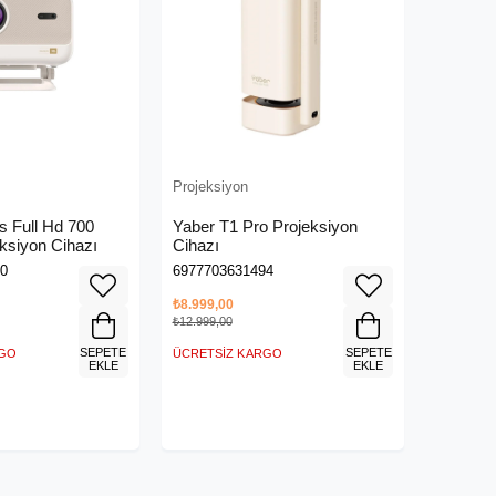
Projeksiyon
700
Yaber T1 Pro Projeksiyon
ksiyon Cihazı
Cihazı
0
6977703631494
₺8.999,00
₺12.999,00
SEPETE
SEPETE
RGO
ÜCRETSIZ KARGO
EKLE
EKLE