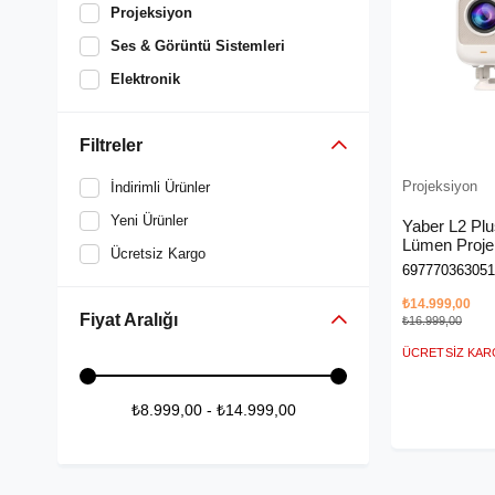
Projeksiyon
Ses & Görüntü Sistemleri
Elektronik
Filtreler
Projeksiyon
İndirimli Ürünler
Yeni Ürünler
Yaber L2 Plus Full Hd 
Lümen Proje
Ücretsiz Kargo
697770363051
₺14.999,00
Fiyat Aralığı
₺16.999,00
ÜCRETSIZ KA
₺8.999,00 - ₺14.999,00