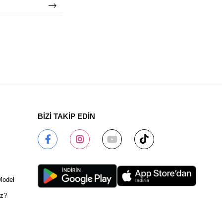
BİZİ TAKİP EDİN
Model
ız?