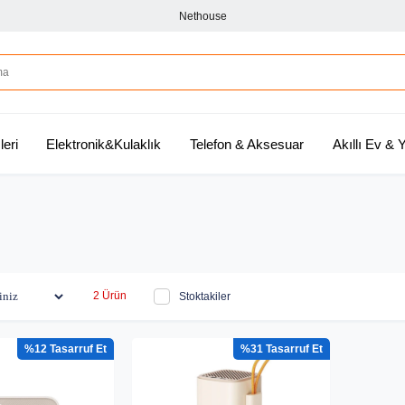
Nethouse
leri
Elektronik&Kulaklık
Telefon & Aksesuar
Akıllı Ev &
2 Ürün
Stoktakiler
%12
%31