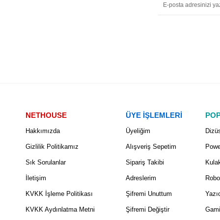
NETHOUSE
ÜYE İŞLEMLERİ
POP
Hakkımızda
Üyeliğim
Dizüs
Gizlilik Politikamız
Alışveriş Sepetim
Powe
Sık Sorulanlar
Sipariş Takibi
Kulak
İletişim
Adreslerim
Robo
KVKK İşleme Politikası
Şifremi Unuttum
Yazıc
KVKK Aydınlatma Metni
Şifremi Değiştir
Gami