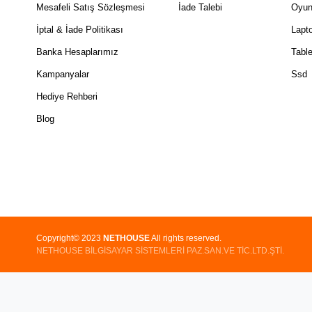
Mesafeli Satış Sözleşmesi
İade Talebi
Oyun
İptal & İade Politikası
Lapt
Banka Hesaplarımız
Table
Kampanyalar
Ssd
Hediye Rehberi
Blog
Copyright© 2023
NETHOUSE
All rights reserved.
NETHOUSE BİLGİSAYAR SİSTEMLERİ PAZ.SAN.VE TİC.LTD.ŞTİ.