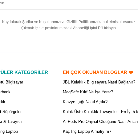
Kaydolarak Şartlar ve Koşullarımızı ve Gizlilik Politikamızı kabul etmiş olursunuz.
Çıkmak için e-postalarımızdaki Aboneliği İptal Et’i tıklayın.
ÜLER KATEGORİLER
EN ÇOK OKUNAN BLOGLAR ❤️
tü Bilgisayar
JBL Kulaklık Bilgisayara Nasıl Bağlanır?
rbank
MagSafe Kılıf Ne İşe Yarar?
lık
Klavye Işığı Nasıl Açılır?
t Süpürgeler
Kulak Üstü Kulaklık Tavsiyeleri: En İyi 5 
ı & Tarayıcı
AirPods Pro Orijinal Olduğunu Nasıl Anlar
ng Laptop
Kaç İnç Laptop Almalıyım?