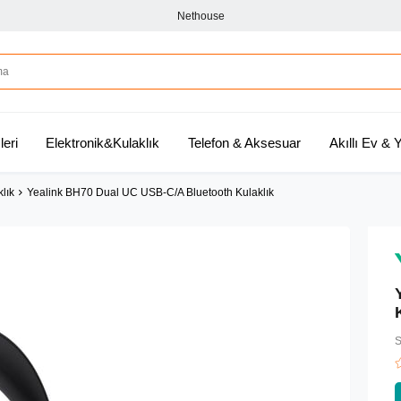
Nethouse
leri
Elektronik&Kulaklık
Telefon & Aksesuar
Akıllı Ev &
klık
Yealink BH70 Dual UC USB-C/A Bluetooth Kulaklık
S