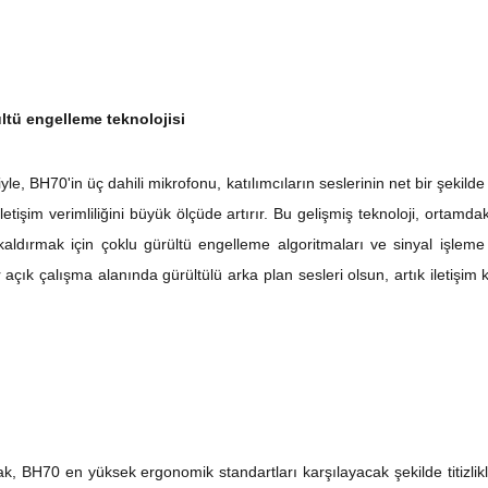
ltü engelleme teknolojisi
yle, BH70'in üç dahili mikrofonu, katılımcıların seslerinin net bir şekilde
tişim verimliliğini büyük ölçüde artırır. Bu gelişmiş teknoloji, ortamdak
kaldırmak için çoklu gürültü engelleme algoritmaları ve sinyal işleme te
çık çalışma alanında gürültülü arka plan sesleri olsun, artık iletişim kal
, BH70 en yüksek ergonomik standartları karşılayacak şekilde titizlikl