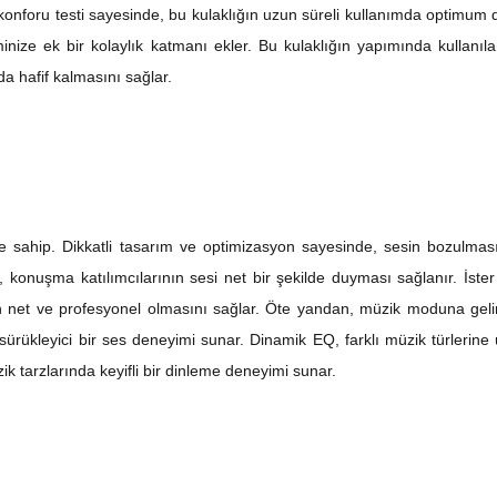
 konforu testi sayesinde, bu kulaklığın uzun süreli kullanımda optimum
minize ek bir kolaylık katmanı ekler. Bu kulaklığın yapımında kullanı
da hafif kalmasını sağlar.
 sahip. Dikkatli tasarım ve optimizasyon sayesinde, sesin bozulmas
n, konuşma katılımcılarının sesi net bir şekilde duyması sağlanır. İste
n net ve profesyonel olmasını sağlar. Öte yandan, müzik moduna gelin
rle sürükleyici bir ses deneyimi sunar. Dinamik EQ, farklı müzik türler
müzik tarzlarında keyifli bir dinleme deneyimi sunar.