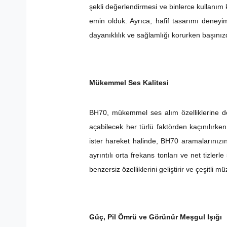
şekli değerlendirmesi ve binlerce kullanım
emin olduk. Ayrıca, hafif tasarımı deneyi
dayanıklılık ve sağlamlığı korurken başınız
Mükemmel Ses Kalitesi
BH70, mükemmel ses alım özelliklerine de
açabilecek her türlü faktörden kaçınılırke
ister hareket halinde, BH70 aramalarınızı
ayrıntılı orta frekans tonları ve net tizle
benzersiz özelliklerini geliştirir ve çeşitli 
Güç, Pil Ömrü ve Görünür Meşgul Işığı