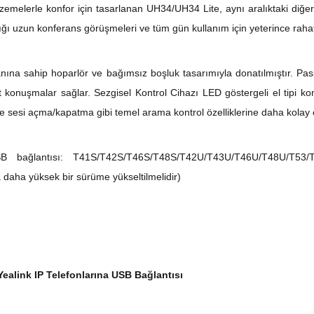
lzemelerle konfor için tasarlanan UH34/UH34 Lite, aynı aralıktaki diğe
ığı uzun konferans görüşmeleri ve tüm gün kullanım için yeterince rahat 
ına sahip hoparlör ve bağımsız boşluk tasarımıyla donatılmıştır. Pasi
 konuşmalar sağlar. Sezgisel Kontrol Cihazı LED göstergeli el tipi ko
sesi açma/kapatma gibi temel arama kontrol özelliklerine daha kolay e
USB bağlantısı: T41S/T42S/T46S/T48S/T42U/T43U/T46U/T48U/T53
aha yüksek bir sürüme yükseltilmelidir)
 Yealink IP Telefonlarına USB Bağlantısı