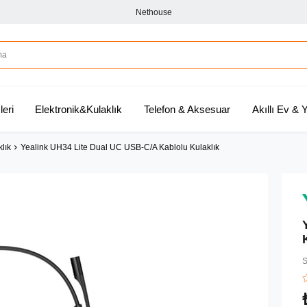
Nethouse
leri
Elektronik&Kulaklık
Telefon & Aksesuar
Akıllı Ev &
klık
Yealink UH34 Lite Dual UC USB-C/A Kablolu Kulaklık
S