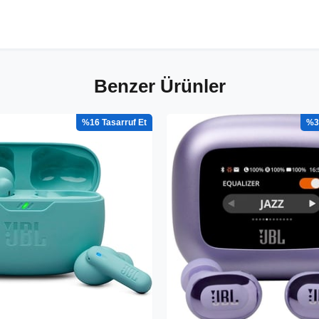
Benzer Ürünler
%16
%3