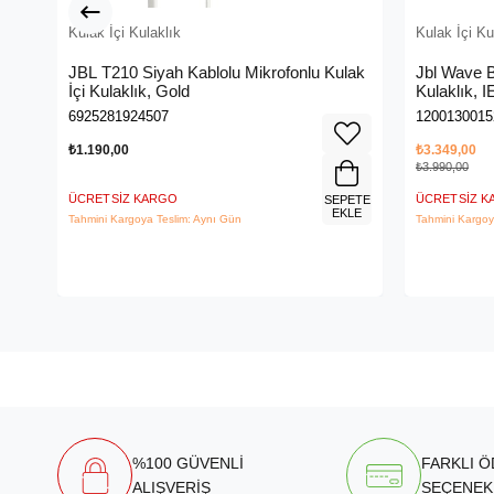
Kulak İçi Kulaklık
Kulak İçi Ku
JBL T210 Siyah Kablolu Mikrofonlu Kulak
Jbl Wave 
İçi Kulaklık, Gold
Kulaklık, I
6925281924507
1200130015
₺1.190,00
₺3.349,00
₺3.990,00
ÜCRETSIZ KARGO
ÜCRETSIZ 
SEPETE
EKLE
Tahmini Kargoya Teslim: Aynı Gün
Tahmini Kargoy
%100 GÜVENLİ
FARKLI 
ALIŞVERİŞ
SEÇENEK