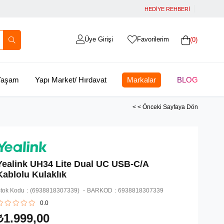
HEDİYE REHBERİ
Üye Girişi
Favorilerim
0
 Yaşam
Yapı Market/ Hırdavat
Markalar
BLOG
< < Önceki Sayfaya Dön
Yealink UH34 Lite Dual UC USB-C/A
Kablolu Kulaklık
tok Kodu
(6938818307339)
BARKOD
:
6938818307339
0.0
₺1.999,00