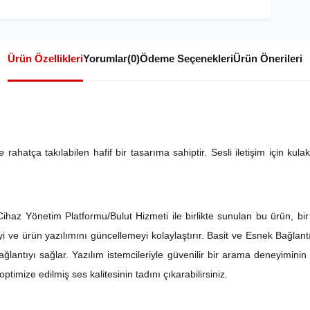
Ürün Özellikleri
Yorumlar
(0)
Ödeme Seçenekleri
Ürün Önerileri
ahatça takılabilen hafif bir tasarıma sahiptir. Sesli iletişim için kul
ihaz Yönetim Platformu/Bulut Hizmeti ile birlikte sunulan bu ürün, b
meyi ve ürün yazılımını güncellemeyi kolaylaştırır. Basit ve Esnek Bağlant
ğlantıyı sağlar. Yazılım istemcileriyle güvenilir bir arama deneyiminin k
timize edilmiş ses kalitesinin tadını çıkarabilirsiniz.