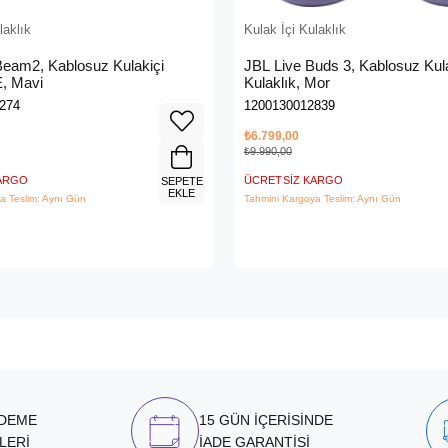
laklık
Kulak İçi Kulaklık
Beam2, Kablosuz Kulakiçi
JBL Live Buds 3, Kablosuz Kula
E, Mavi
Kulaklık, Mor
274
1200130012839
₺6.799,00
₺9.990,00
KARGO
ÜCRETSIZ KARGO
SEPETE
EKLE
a Teslim: Aynı Gün
Tahmini Kargoya Teslim: Aynı Gün
ÖDEME
15 GÜN İÇERİSİNDE
LERİ
İADE GARANTİSİ