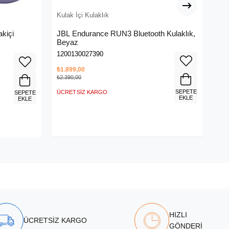
Kulak İçi Kulaklık
Kul
kiçi
JBL Endurance RUN3 Bluetooth Kulaklık,
JBL
Beyaz
Be
1200130027390
120
₺1.899,00
₺1.
₺2.390,00
₺1.7
SEPETE
ÜCRETSIZ KARGO
ÜCR
SEPETE
EKLE
EKLE
HIZLI
ÜCRETSİZ KARGO
GÖNDERİ