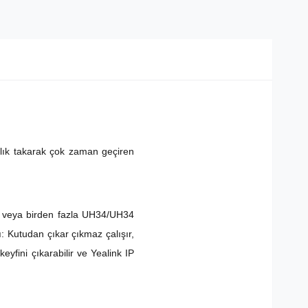
aklık takarak çok zaman geçiren
ir veya birden fazla UH34/UH34
ı: Kutudan çıkar çıkmaz çalışır,
eyfini çıkarabilir ve Yealink IP