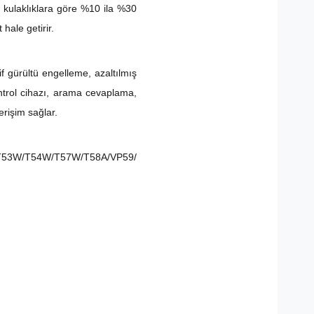
r kulaklıklara göre %10 ila %30
hale getirir.
f gürültü engelleme, azaltılmış
ntrol cihazı, arama cevaplama,
rişim sağlar.
/T53W/T54W/T57W/T58A/VP59/