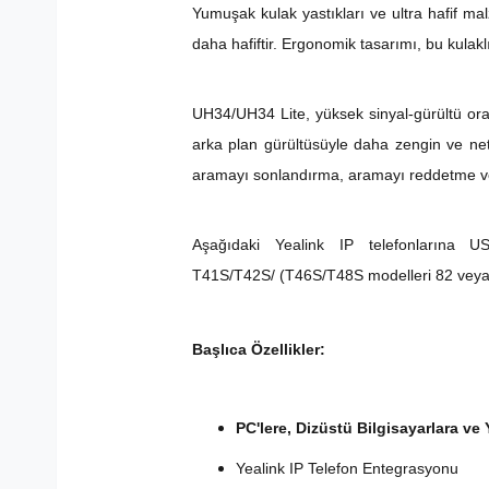
Yumuşak kulak yastıkları ve ultra hafif ma
daha hafiftir. Ergonomik tasarımı, bu kulakl
UH34/UH34 Lite, yüksek sinyal-gürültü oran
arka plan gürültüsüyle daha zengin ve net
aramayı sonlandırma, aramayı reddetme ve 
Aşağıdaki Yealink IP telefonlarına 
T41S/T42S/ (T46S/T48S modelleri 82 veya d
Başlıca Özellikler:
PC'lere, Dizüstü Bilgisayarlara ve
Yealink IP Telefon Entegrasyonu