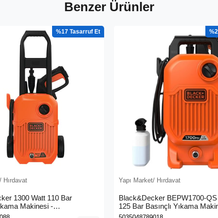
Benzer Ürünler
%17
%2
/ Hırdavat
Yapı Market/ Hırdavat
ker 1300 Watt 110 Bar
Black&Decker BEPW1700-QS 
ıkama Makinesi -
125 Bar Basınçlı Yıkama Maki
0L-QS)
088
5035048789018