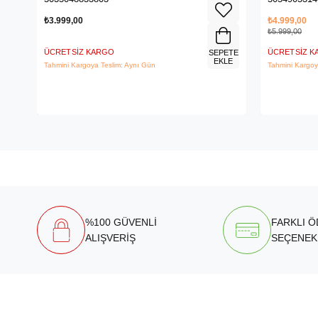
₺3.999,00
₺4.999,00
₺5.999,00
ÜCRETSIZ KARGO
ÜCRETSIZ 
SEPETE
EKLE
Tahmini Kargoya Teslim: Aynı Gün
Tahmini Kargoy
%100 GÜVENLİ
FARKLI 
ALIŞVERİŞ
SEÇENEK