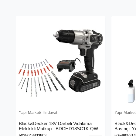
Yapı Market/ Hırdavat
Yapı Market
Black&Decker 18V Darbeli Vidalama
Black&Dec
Elektrikli Matkap - BDCHD18SC1K-QW
Basınçlı Y
(BEPW130
5035048833803
5054905314