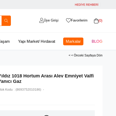
HEDİYE REHBERİ
Üye Girişi
Favorilerim
0
 Yaşam
Yapı Market/ Hırdavat
Markalar
BLOG
< < Önceki Sayfaya Dön
Yıldız 1018 Hortum Arası Alev Emniyet Valfi
Yanıcı Gaz
tok Kodu
(8693752010186)