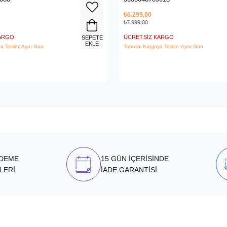
₺6.299,00
₺7.999,00
KARGO
ÜCRETSIZ KARGO
SEPETE
EKLE
a Teslim: Aynı Gün
Tahmini Kargoya Teslim: Aynı Gün
ÖDEME
15 GÜN İÇERİSİNDE
LERİ
İADE GARANTİSİ