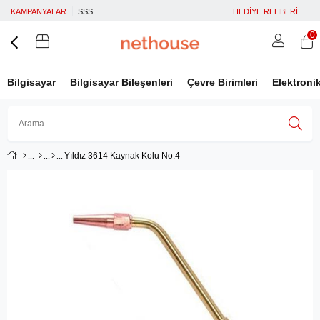
KAMPANYALAR
SSS
HEDİYE REHBERİ
0
Bilgisayar
Bilgisayar Bileşenleri
Çevre Birimleri
Elektroni
Yıldız 3614 Kaynak Kolu No:4
Üye Girişi
Üye Ol
Facebook İle Bağlan
Google İle Bağlan