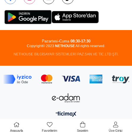
Pazartesi-Cuma
08:30-17:30
Copyright© 2023
NETHOUSE
All rights reserved.
NETHOUSE BİLGİSAYAR SİSTEMLERİ PAZ.SAN.VE TİC.LTD.ŞTİ.
Anasayfa
Favorilerim
Sepetim
Üye Girişi