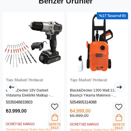
Benzer Ürünler
%17
Yapı Market/ Hırdavat
Yapı Market/ Hırdavat
Black&Decker 18V Darbeli
Black&Decker 1300 Watt 110 Bar
Vidalama Elektrikli Matkap -
Basınçlı Yıkama Makinesi -
BDCHD18SC1K-QW
(BEPW1300L-QS)
5035048833803
5054905314088
₺3.999,00
₺4.999,00
₺5.999,00
ÜCRETSIZ KARGO
SEPETE
ÜCRETSIZ KARGO
SEPETE
EKLE
EKLE
Tahmini Kargoya Teslim: Aynı Gün
Tahmini Kargoya Teslim: Aynı Gün