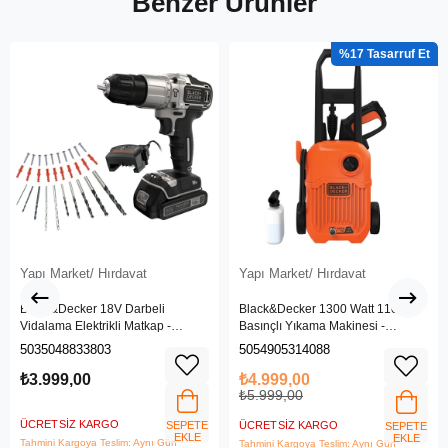
Benzer Ürünler
%17
Yapı Market/ Hırdavat
Yapı Market/ Hırdavat
Black&Decker 18V Darbeli
Black&Decker 1300 Watt 110 Bar
Vidalama Elektrikli Matkap -
Basınçlı Yıkama Makinesi -
BDCHD18SC1K-QW
(BEPW1300L-QS)
5035048833803
5054905314088
₺3.999,00
₺4.999,00
₺5.999,00
ÜCRETSIZ KARGO
SEPETE
ÜCRETSIZ KARGO
SEPETE
EKLE
EKLE
Tahmini Kargoya Teslim: Aynı Gün
Tahmini Kargoya Teslim: Aynı Gün