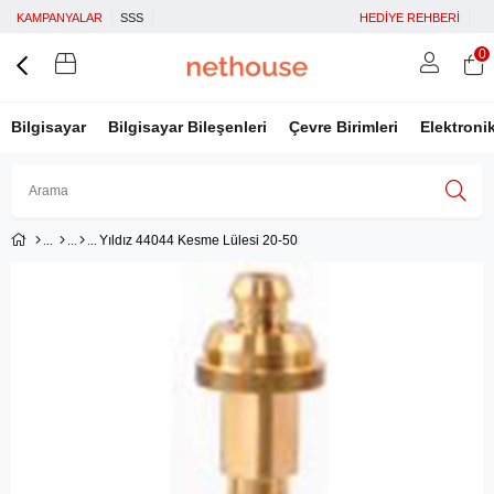
KAMPANYALAR
SSS
HEDİYE REHBERİ
0
Bilgisayar
Bilgisayar Bileşenleri
Çevre Birimleri
Elektroni
Yıldız 44044 Kesme Lülesi 20-50
Üye Girişi
Üye Ol
Facebook İle Bağlan
Google İle Bağlan