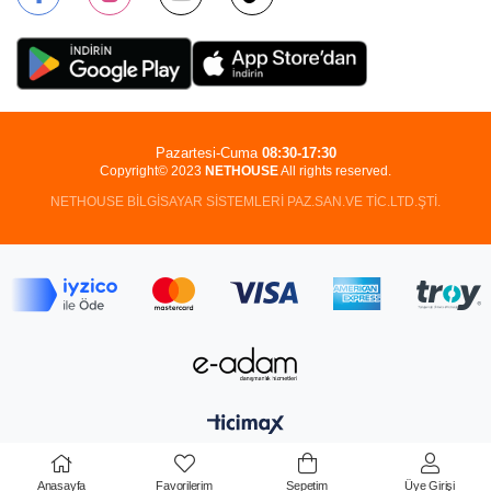
Pazartesi-Cuma
08:30-17:30
Copyright© 2023
NETHOUSE
All rights reserved.
NETHOUSE BİLGİSAYAR SİSTEMLERİ PAZ.SAN.VE TİC.LTD.ŞTİ.
Anasayfa
Favorilerim
Sepetim
Üye Girişi