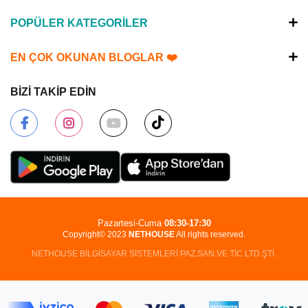
POPÜLER KATEGORİLER
EN ÇOK OKUNAN BLOGLAR ❤️
BİZİ TAKİP EDİN
Pazartesi-Cuma
08:30-17:30
Copyright© 2023
NETHOUSE
All rights reserved.
NETHOUSE BİLGİSAYAR SİSTEMLERİ PAZ.SAN.VE TİC.LTD.ŞTİ.