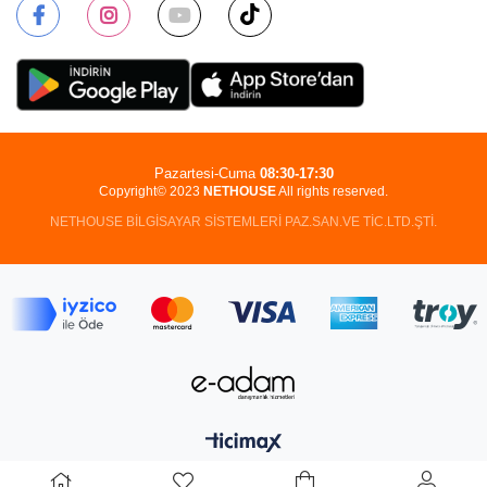
Pazartesi-Cuma
08:30-17:30
Copyright© 2023
NETHOUSE
All rights reserved.
NETHOUSE BİLGİSAYAR SİSTEMLERİ PAZ.SAN.VE TİC.LTD.ŞTİ.