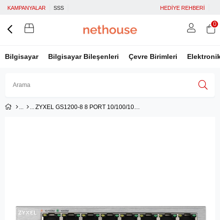
KAMPANYALAR
SSS
HEDİYE REHBERİ
0
Bilgisayar
Bilgisayar Bileşenleri
Çevre Birimleri
Elektroni
ZYXEL GS1200-8 8 PORT 10/100/1000 Mbps GIGABIT WEB YÖNETİLEBİLİR SWITCH
Üye Girişi
Üye Ol
Facebook İle Bağlan
Google İle Bağlan