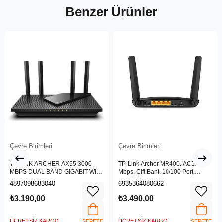
Benzer Ürünler
Çevre Birimleri
Çevre Birimleri
TP-LINK ARCHER AX55 3000
TP-Link Archer MR400, AC1200
MBPS DUAL BAND GIGABIT Wi-Fi
Mbps, Çift Bant, 10/100 Port,
6 ROUTER
4G/3G SIM Yuvası, Kablosuz 4G
4897098683040
6935364080662
LTE Router
₺3.190,00
₺3.490,00
ÜCRETSIZ KARGO
ÜCRETSIZ KARGO
SEPETE
SEPETE