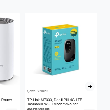
Çevre Birimleri
Çev
 Router
TP-Link M7000, Dahili Pilli 4G LTE
ME
Taşınabilir Wi-Fi Modem/Router
Me
6935364086886
695