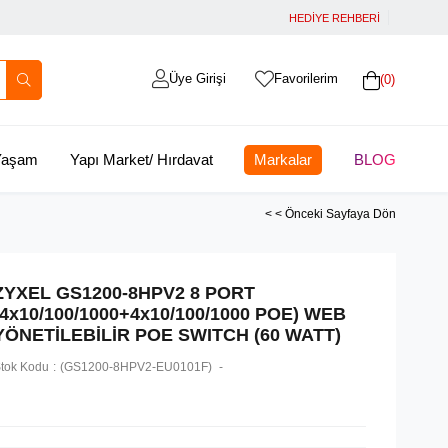
HEDİYE REHBERİ
Üye Girişi
Favorilerim
0
 Yaşam
Yapı Market/ Hırdavat
Markalar
BLOG
< < Önceki Sayfaya Dön
ZYXEL GS1200-8HPV2 8 PORT
(4x10/100/1000+4x10/100/1000 POE) WEB
YÖNETİLEBİLİR POE SWITCH (60 WATT)
tok Kodu
(GS1200-8HPV2-EU0101F)