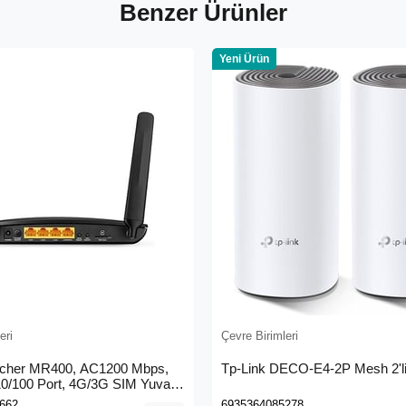
Benzer Ürünler
Yeni Ürün
eri
Çevre Birimleri
rcher MR400, AC1200 Mbps,
Tp-Link DECO-E4-2P Mesh 2'li
 10/100 Port, 4G/3G SIM Yuvası,
4G LTE Router
662
6935364085278