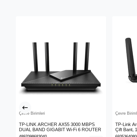
Çevre Birimleri
Çevre Biriml
TP-LINK ARCHER AX55 3000 MBPS
TP-Link A
DUAL BAND GIGABIT Wi-Fi 6 ROUTER
Çift Bant,
Kablosuz 
4897098683040
6935364080