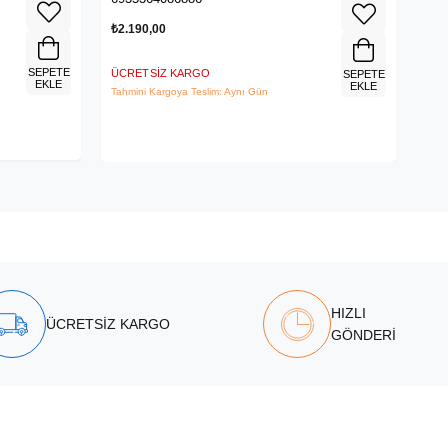
₺2.190,00
₺3.
SEPETE
ÜCRETSIZ KARGO
ÜCR
SEPETE
EKLE
EKLE
Tahmini Kargoya Teslim: Aynı Gün
Tahm
HIZLI
ÜCRETSİZ KARGO
GÖNDERİ