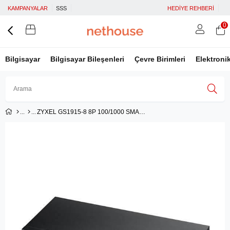
KAMPANYALAR
SSS
HEDİYE REHBERİ
0
Bilgisayar
Bilgisayar Bileşenleri
Çevre Birimleri
Elektroni
ZYXEL GS1915-8 8P 100/1000 SMART YÖNETİLEBİLİR HYBRID NEBULAFLEX SWITCH
Üye Girişi
Üye Ol
Facebook İle Bağlan
Google İle Bağlan