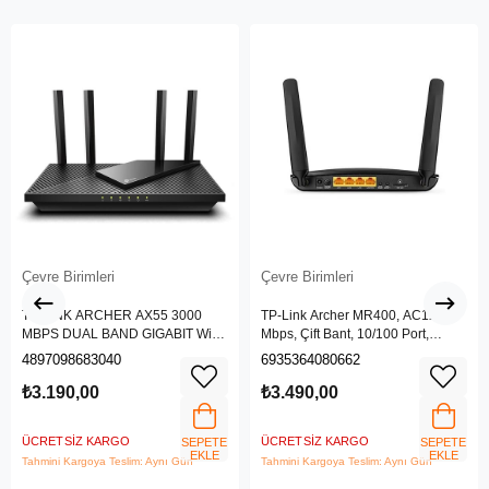
Çevre Birimleri
Çevre Birimleri
TP-LINK ARCHER AX55 3000
TP-Link Archer MR400, AC1200
MBPS DUAL BAND GIGABIT Wi-Fi
Mbps, Çift Bant, 10/100 Port,
6 ROUTER
4G/3G SIM Yuvası, Kablosuz 4G
4897098683040
6935364080662
LTE Router
₺3.190,00
₺3.490,00
ÜCRETSIZ KARGO
ÜCRETSIZ KARGO
SEPETE
SEPETE
EKLE
EKLE
Tahmini Kargoya Teslim: Aynı Gün
Tahmini Kargoya Teslim: Aynı Gün