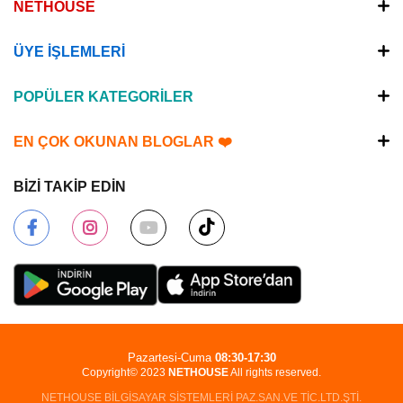
NETHOUSE
ÜYE İŞLEMLERİ
POPÜLER KATEGORİLER
EN ÇOK OKUNAN BLOGLAR ❤️
BİZİ TAKİP EDİN
Pazartesi-Cuma
08:30-17:30
Copyright© 2023
NETHOUSE
All rights reserved.
NETHOUSE BİLGİSAYAR SİSTEMLERİ PAZ.SAN.VE TİC.LTD.ŞTİ.