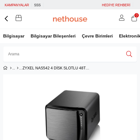
KAMPANYALAR
SSS
HEDİYE REHBERİ
0
Bilgisayar
Bilgisayar Bileşenleri
Çevre Birimleri
Elektroni
ZYXEL NAS542 4 DİSK SLOTLU 48TB AĞ VERİ DEPOLAMA ÜNİTESİ
Üye Girişi
Üye Ol
Facebook İle Bağlan
Google İle Bağlan