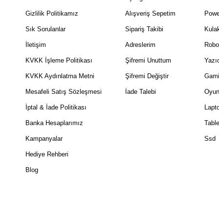
Gizlilik Politikamız
Alışveriş Sepetim
Powe
Sık Sorulanlar
Sipariş Takibi
Kulak
İletişim
Adreslerim
Robo
KVKK İşleme Politikası
Şifremi Unuttum
Yazıc
KVKK Aydınlatma Metni
Şifremi Değiştir
Gami
Mesafeli Satış Sözleşmesi
İade Talebi
Oyun
İptal & İade Politikası
Lapt
Banka Hesaplarımız
Table
Kampanyalar
Ssd
Hediye Rehberi
Blog