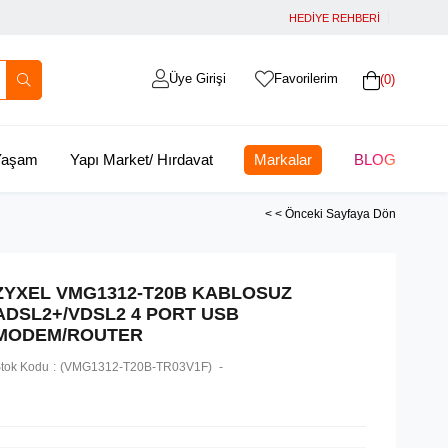
HEDİYE REHBERİ
Üye Girişi
Favorilerim
0
 Yaşam
Yapı Market/ Hırdavat
Markalar
BLOG
< < Önceki Sayfaya Dön
ZYXEL VMG1312-T20B KABLOSUZ
ADSL2+/VDSL2 4 PORT USB
MODEM/ROUTER
tok Kodu
(VMG1312-T20B-TR03V1F)