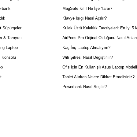
rbank
MagSafe Kılıf Ne İşe Yarar?
lık
Klavye Işığı Nasıl Açılır?
t Süpürgeler
Kulak Üstü Kulaklık Tavsiyeleri: En İyi 5 
ı & Tarayıcı
AirPods Pro Orijinal Olduğunu Nasıl Anlar
ng Laptop
Kaç İnç Laptop Almalıyım?
 Konsolu
Wifi Şifresi Nasıl Değiştirilir?
op
Ofis için En Kullanışlı Asus Laptop Modell
t
Tablet Alırken Nelere Dikkat Etmelisiniz?
Powerbank Nasıl Seçilir?