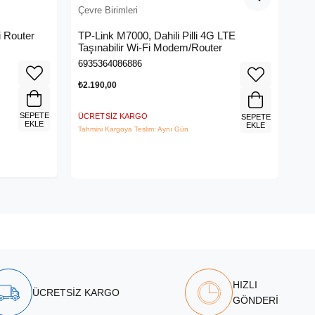
Çevre Birimleri
Çev
 Router
TP-Link M7000, Dahili Pilli 4G LTE
ME
Taşınabilir Wi-Fi Modem/Router
Me
6935364086886
695
₺2.190,00
₺3.
SEPETE
ÜCRETSIZ KARGO
ÜCR
SEPETE
EKLE
EKLE
Tahmini Kargoya Teslim: Aynı Gün
Tahm
HIZLI
ÜCRETSİZ KARGO
GÖNDERİ