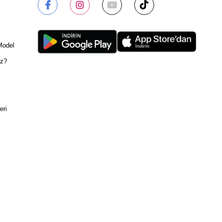
Model
ız?
eri