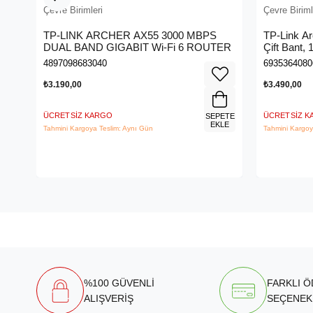
Çevre Birimleri
Çevre Biriml
TP-LINK ARCHER AX55 3000 MBPS
TP-Link A
DUAL BAND GIGABIT Wi-Fi 6 ROUTER
Çift Bant,
Kablosuz 
4897098683040
6935364080
₺3.190,00
₺3.490,00
ÜCRETSIZ KARGO
ÜCRETSIZ 
SEPETE
EKLE
Tahmini Kargoya Teslim: Aynı Gün
Tahmini Kargoy
%100 GÜVENLİ
FARKLI 
ALIŞVERİŞ
SEÇENEK