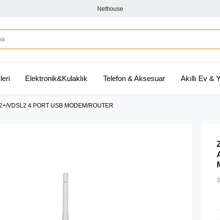
Nethouse
leri
Elektronik&Kulaklık
Telefon & Aksesuar
Akıllı Ev &
2+/VDSL2 4 PORT USB MODEM/ROUTER
S