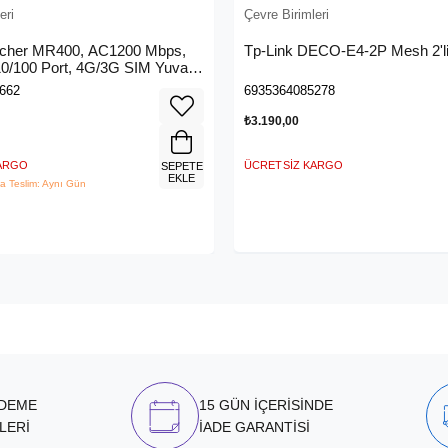
eri
Çevre Birimleri
rcher MR400, AC1200 Mbps,
Tp-Link DECO-E4-2P Mesh 2'li
 10/100 Port, 4G/3G SIM Yuvası,
4G LTE Router
662
6935364085278
₺3.190,00
KARGO
ÜCRETSIZ KARGO
SEPETE
EKLE
a Teslim: Aynı Gün
ÖDEME
15 GÜN İÇERİSİNDE
LERİ
İADE GARANTİSİ