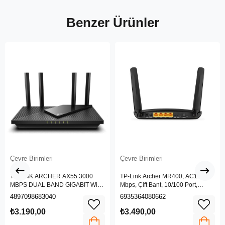
Benzer Ürünler
Çevre Birimleri
Çevre Birimleri
TP-LINK ARCHER AX55 3000
TP-Link Archer MR400, AC1200
MBPS DUAL BAND GIGABIT Wi-Fi
Mbps, Çift Bant, 10/100 Port,
6 ROUTER
4G/3G SIM Yuvası, Kablosuz 4G
4897098683040
6935364080662
LTE Router
₺3.190,00
₺3.490,00