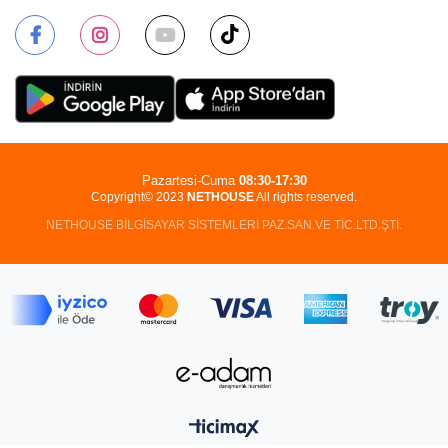
Pazartesi-Cuma
08:30-17:30
Copyright© 2023
NETHOUSE
All rights reserved.
NETHOUSE BİLGİSAYAR SİSTEMLERİ PAZ.SAN.VE TİC.LTD.ŞTİ.