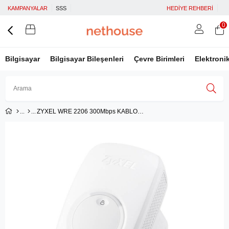
KAMPANYALAR
SSS
HEDİYE REHBERİ
0
Bilgisayar
Bilgisayar Bileşenleri
Çevre Birimleri
Elektroni
ZYXEL WRE 2206 300Mbps KABLOSUZ ALAN GENİŞLETİCİ ACCESS POINT PRİZ TASARIMI
Üye Girişi
Üye Ol
Facebook İle Bağlan
Google İle Bağlan