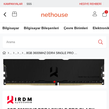
KAMPANYALAR
SSS
HEDİYE REHBERİ
0
Bilgisayar
Bilgisayar Bileşenleri
Çevre Birimleri
Elektroni
8GB 3600MHZ DDR4 SINGLE PRO BLACK
Üye Girişi
Üye Ol
Facebook İle Bağlan
Google İle Bağlan