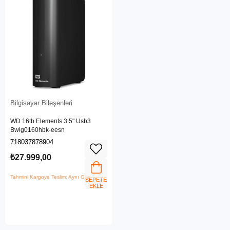
Bilgisayar Bileşenleri
WD 16tb Elements 3.5" Usb3
Bwlg0160hbk-eesn
718037878904
₺27.999,00
Tahmini Kargoya Teslim: Aynı Gün
SEPETE
EKLE