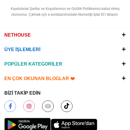
Kaydolarak Şartlar ve Koşullarımızı ve Gizlilik Politikamızı kabul etmiş
olursunuz.
Çıkmak için e-postalarımızdaki Aboneliği İptal Et’i tıklayın.
NETHOUSE
ÜYE İŞLEMLERİ
POPÜLER KATEGORİLER
EN ÇOK OKUNAN BLOGLAR ❤️
BİZİ TAKİP EDİN