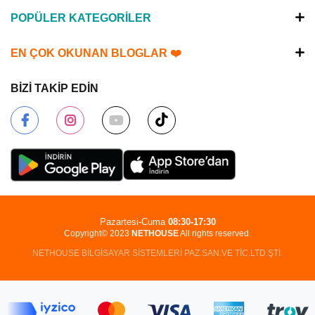
POPÜLER KATEGORİLER
EN ÇOK OKUNAN BLOGLAR ❤️
BİZİ TAKİP EDİN
Pazartesi-Cuma
08:30-17:30
Copyright© 2023
NETHOUSE
All rights reserved.
NETHOUSE BİLGİSAYAR SİSTEMLERİ PAZ.SAN.VE TİC.LTD.ŞTİ.