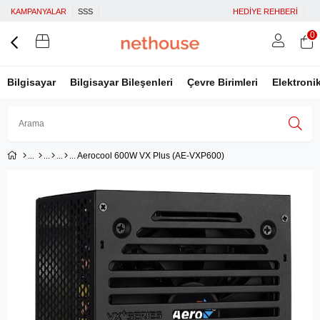
KAMPANYALAR
SSS
HEDİYE REHBERİ
0
Bilgisayar
Bilgisayar Bileşenleri
Çevre Birimleri
Elektroni
Aerocool 600W VX Plus (AE-VXP600)
Üye Girişi
Üye Ol
Facebook İle Bağlan
Google İle Bağlan