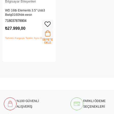
Bilgisayar Bileşenleri
WD 16tb Elements 3.5" Usb3
Bwlg0160hbk-eesn
718037878904
₺27.999,00
Tahmini Kargoya Teslim: Aynı Gün
SEPETE
EKLE
%100 GÜVENLİ
FARKLI ÖDEME
ALIŞVERİŞ
SEÇENEKLERİ