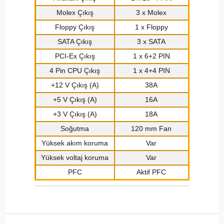
Molex Çıkış
3 x Molex
Floppy Çıkış
1 x Floppy
SATA Çıkış
3 x SATA
PCI-Ex Çıkış
1 x 6+2 PIN
4 Pin CPU Çıkış
1 x 4+4 PIN
+12 V Çıkış (A)
38A
+5 V Çıkış (A)
16A
+3 V Çıkış (A)
18A
Soğutma
120 mm Fan
Yüksek akım koruma
Var
Yüksek voltaj koruma
Var
PFC
Aktif PFC