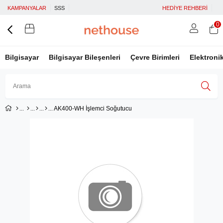
KAMPANYALAR
SSS
HEDİYE REHBERİ
0
Bilgisayar
Bilgisayar Bileşenleri
Çevre Birimleri
Elektroni
AK400-WH İşlemci Soğutucu
Üye Girişi
Üye Ol
Facebook İle Bağlan
Google İle Bağlan