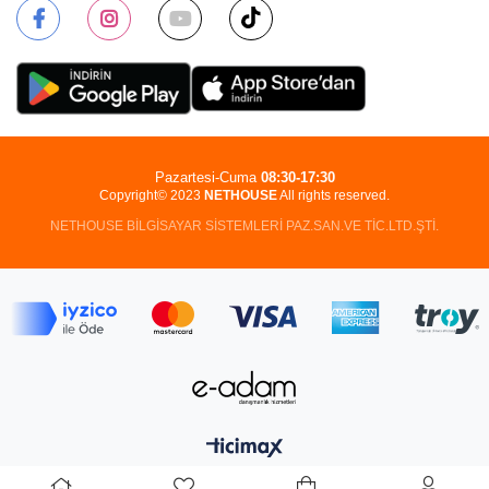
Pazartesi-Cuma
08:30-17:30
Copyright© 2023
NETHOUSE
All rights reserved.
NETHOUSE BİLGİSAYAR SİSTEMLERİ PAZ.SAN.VE TİC.LTD.ŞTİ.