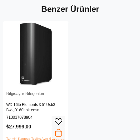
Benzer Ürünler
Bilgisayar Bileşenleri
WD 16tb Elements 3.5" Usb3
Bwlg0160hbk-eesn
718037878904
₺27.999,00
Tahmini Kargoya Teslim: Aynı Gün