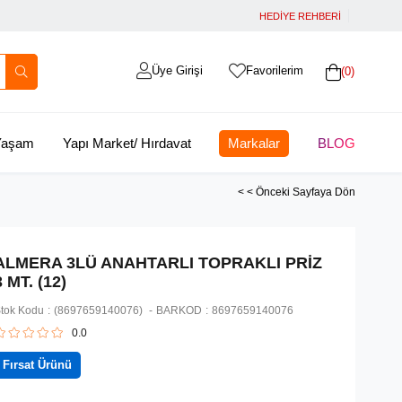
HEDİYE REHBERİ
Üye Girişi
Favorilerim
0
 Yaşam
Yapı Market/ Hırdavat
Markalar
BLOG
< < Önceki Sayfaya Dön
ALMERA 3LÜ ANAHTARLI TOPRAKLI PRİZ
3 MT. (12)
tok Kodu
(8697659140076)
BARKOD
:
8697659140076
0.0
Fırsat Ürünü