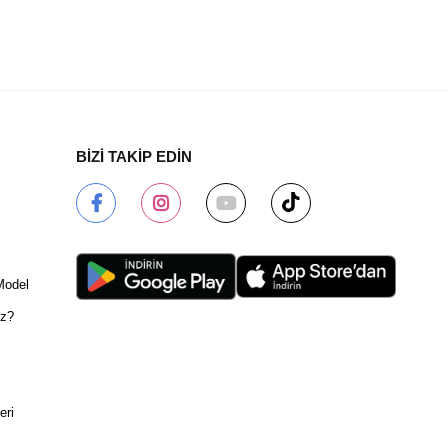
BİZİ TAKİP EDİN
Model
ız?
eri