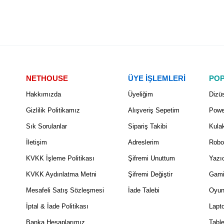
NETHOUSE
ÜYE İŞLEMLERİ
POP
Hakkımızda
Üyeliğim
Dizüs
Gizlilik Politikamız
Alışveriş Sepetim
Powe
Sık Sorulanlar
Sipariş Takibi
Kulak
İletişim
Adreslerim
Robo
KVKK İşleme Politikası
Şifremi Unuttum
Yazıc
KVKK Aydınlatma Metni
Şifremi Değiştir
Gami
Mesafeli Satış Sözleşmesi
İade Talebi
Oyun
İptal & İade Politikası
Lapt
Banka Hesaplarımız
Table