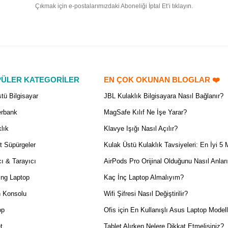
Çıkmak için e-postalarımızdaki Aboneliği İptal Et’i tıklayın.
ÜLER KATEGORİLER
EN ÇOK OKUNAN BLOGLAR ❤️
tü Bilgisayar
JBL Kulaklık Bilgisayara Nasıl Bağlanır?
rbank
MagSafe Kılıf Ne İşe Yarar?
lık
Klavye Işığı Nasıl Açılır?
t Süpürgeler
Kulak Üstü Kulaklık Tavsiyeleri: En İyi 5 
ı & Tarayıcı
AirPods Pro Orijinal Olduğunu Nasıl Anlar
ng Laptop
Kaç İnç Laptop Almalıyım?
 Konsolu
Wifi Şifresi Nasıl Değiştirilir?
op
Ofis için En Kullanışlı Asus Laptop Modell
t
Tablet Alırken Nelere Dikkat Etmelisiniz?