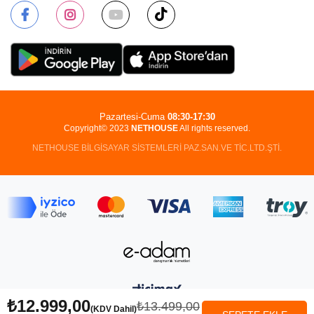
Pazartesi-Cuma
08:30-17:30
Copyright© 2023
NETHOUSE
All rights reserved.
NETHOUSE BİLGİSAYAR SİSTEMLERİ PAZ.SAN.VE TİC.LTD.ŞTİ.
₺12.999,00
₺13.499,00
(KDV Dahil)