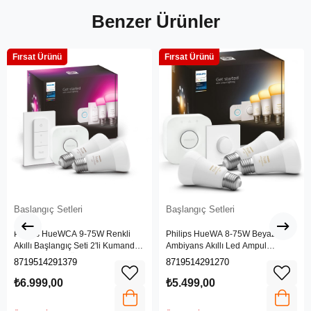
Benzer Ürünler
Fırsat Ürünü
Fırsat Ürünü
Başlangıç Setleri
Başlangıç Setleri
Philips HueWCA 9-75W Renkli
Philips HueWA 8-75W Beyaz
Akıllı Başlangıç Seti 2'li Kumandalı
Ambiyans Akıllı Led Ampul
E27 Bluetooth Özellikli
Başlangıç Seti 3'lü, Akıllı Butonlu,
8719514291379
8719514291270
E27, Bluetooth Özellikli
₺6.999,00
₺5.499,00