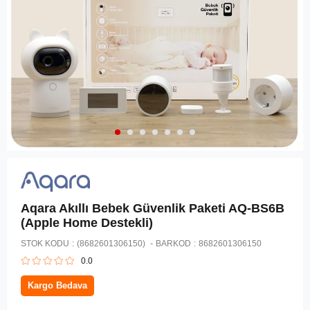
Aqara Akıllı Bebek Güvenlik Paketi AQ-BS6B
(Apple Home Destekli)
STOK KODU
(8682601306150)
BARKOD
:
8682601306150
0.0
Kargo Bedava