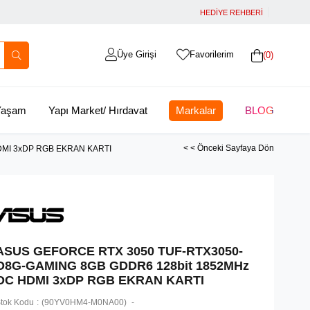
HEDİYE REHBERİ
Üye Girişi
Favorilerim
0
 Yaşam
Yapı Market/ Hırdavat
Markalar
BLOG
< < Önceki Sayfaya Dön
DMI 3xDP RGB EKRAN KARTI
ASUS GEFORCE RTX 3050 TUF-RTX3050-
O8G-GAMING 8GB GDDR6 128bit 1852MHz
OC HDMI 3xDP RGB EKRAN KARTI
tok Kodu
(90YV0HM4-M0NA00)