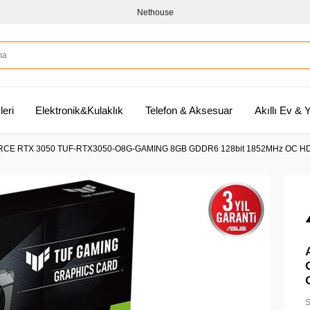
Nethouse
leri
Elektronik&Kulaklık
Telefon & Aksesuar
Akıllı Ev &
CE RTX 3050 TUF-RTX3050-O8G-GAMING 8GB GDDR6 128bit 1852MHz OC H
S