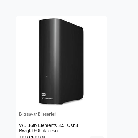
Bilgisayar Bileşenleri
WD 16tb Elements 3.5" Usb3
Bwlg0160hbk-eesn
718037878904