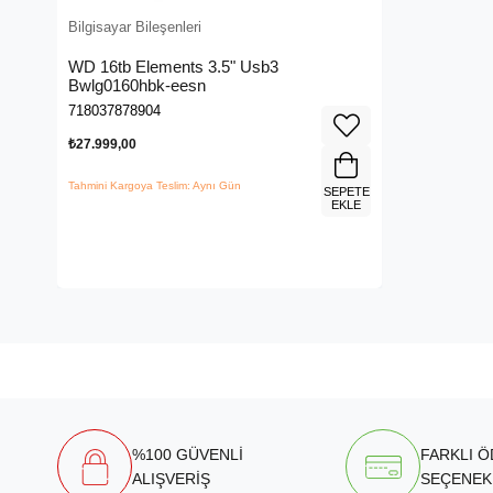
Bilgisayar Bileşenleri
WD 16tb Elements 3.5" Usb3
Bwlg0160hbk-eesn
718037878904
₺27.999,00
Tahmini Kargoya Teslim: Aynı Gün
SEPETE
EKLE
%100 GÜVENLİ
FARKLI 
ALIŞVERİŞ
SEÇENEK