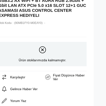
USB3.2 AX WiFi + BT AURA RGB 2.5Gbit +
Gbit LAN ATX PCIe 5.0 x16 SLOT 12+1 GUC
ASAMASI ASUS CONTROL CENTER
EXPRESS HEDIYELI
tok Kodu
(90MB1FY0-M0EAY0)
Ürün stoklarımızda kalmamıştır.
Fiyat Düşünce Haber
Karşılaştır
Ver
Gelince Haber Ver
Yorum Yaz