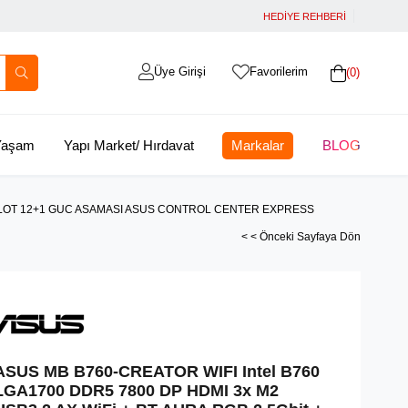
HEDİYE REHBERİ
Üye Girişi
Favorilerim
0
 Yaşam
Yapı Market/ Hırdavat
Markalar
BLOG
 x16 SLOT 12+1 GUC ASAMASI ASUS CONTROL CENTER EXPRESS
< < Önceki Sayfaya Dön
ASUS MB B760-CREATOR WIFI Intel B760
LGA1700 DDR5 7800 DP HDMI 3x M2