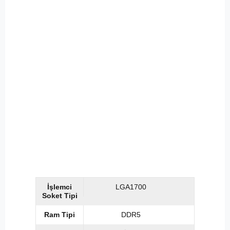
İşlemci
LGA1700
Soket Tipi
Ram Tipi
DDR5