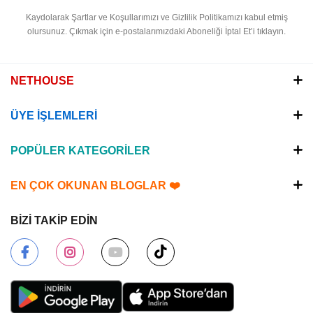
Kaydolarak Şartlar ve Koşullarımızı ve Gizlilik Politikamızı kabul etmiş
olursunuz.
Çıkmak için e-postalarımızdaki Aboneliği İptal Et’i tıklayın.
NETHOUSE
ÜYE İŞLEMLERİ
POPÜLER KATEGORİLER
EN ÇOK OKUNAN BLOGLAR ❤️
BİZİ TAKİP EDİN