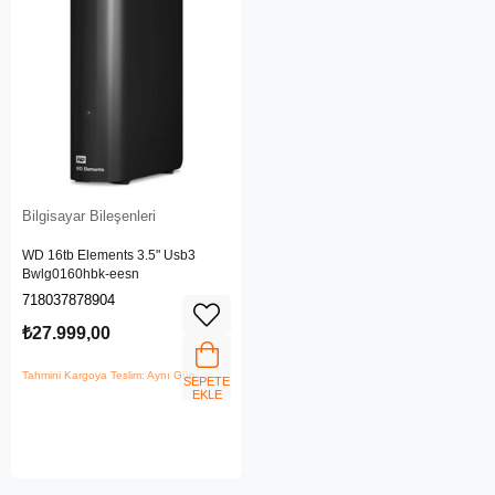
Bilgisayar Bileşenleri
WD 16tb Elements 3.5" Usb3
Bwlg0160hbk-eesn
718037878904
₺27.999,00
Tahmini Kargoya Teslim: Aynı Gün
SEPETE
EKLE