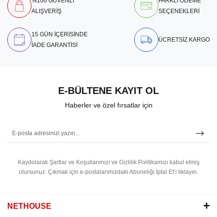
%100 GÜVENLİ
FARKLI ÖDEME
ALIŞVERİŞ
SEÇENEKLERİ
15 GÜN İÇERİSİNDE
ÜCRETSİZ KARGO
İADE GARANTİSİ
E-BÜLTENE KAYIT OL
Haberler ve özel fırsatlar için
Kaydolarak Şartlar ve Koşullarımızı ve Gizlilik Politikamızı kabul etmiş
olursunuz.
Çıkmak için e-postalarımızdaki Aboneliği İptal Et’i tıklayın.
NETHOUSE