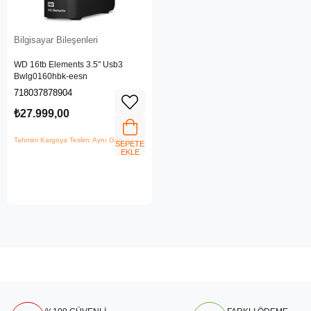
Bilgisayar Bileşenleri
WD 16tb Elements 3.5" Usb3
Bwlg0160hbk-eesn
718037878904
₺27.999,00
Tahmini Kargoya Teslim: Aynı Gün
SEPETE
EKLE