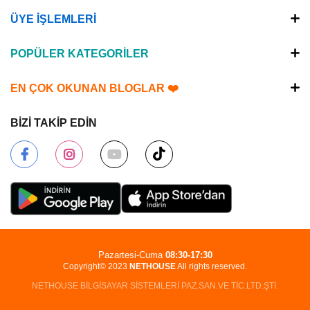
ÜYE İŞLEMLERİ
POPÜLER KATEGORİLER
EN ÇOK OKUNAN BLOGLAR ❤️
BİZİ TAKİP EDİN
Pazartesi-Cuma
08:30-17:30
Copyright© 2023
NETHOUSE
All rights reserved.
NETHOUSE BİLGİSAYAR SİSTEMLERİ PAZ.SAN.VE TİC.LTD.ŞTİ.