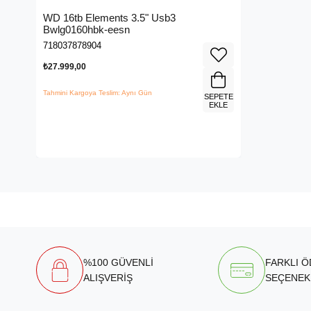
WD 16tb Elements 3.5" Usb3
Bwlg0160hbk-eesn
718037878904
₺27.999,00
Tahmini Kargoya Teslim: Aynı Gün
SEPETE
EKLE
%100 GÜVENLİ
FARKLI 
ALIŞVERİŞ
SEÇENEK