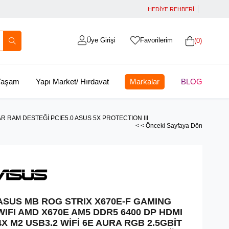
HEDİYE REHBERİ
Üye Girişi
Favorilerim
0
 Yaşam
Yapı Market/ Hırdavat
Markalar
BLOG
R RAM DESTEĞİ PCIE5.0 ASUS 5X PROTECTION III
< < Önceki Sayfaya Dön
ASUS MB ROG STRIX X670E-F GAMING
WIFI AMD X670E AM5 DDR5 6400 DP HDMI
4X M2 USB3.2 WİFİ 6E AURA RGB 2.5GBİT