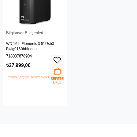
Bilgisayar Bileşenleri
WD 16tb Elements 3.5" Usb3
Bwlg0160hbk-eesn
718037878904
₺27.999,00
Tahmini Kargoya Teslim: Aynı Gün
SEPETE
EKLE