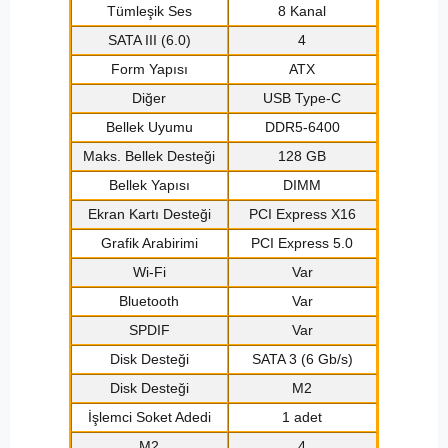
Tümleşik Ses
8 Kanal
SATA III (6.0)
4
Form Yapısı
ATX
Diğer
USB Type-C
Bellek Uyumu
DDR5-6400
Maks. Bellek Desteği
128 GB
Bellek Yapısı
DIMM
Ekran Kartı Desteği
PCI Express X16
Grafik Arabirimi
PCI Express 5.0
Wi-Fi
Var
Bluetooth
Var
SPDIF
Var
Disk Desteği
SATA 3 (6 Gb/s)
Disk Desteği
M2
İşlemci Soket Adedi
1 adet
M2
4