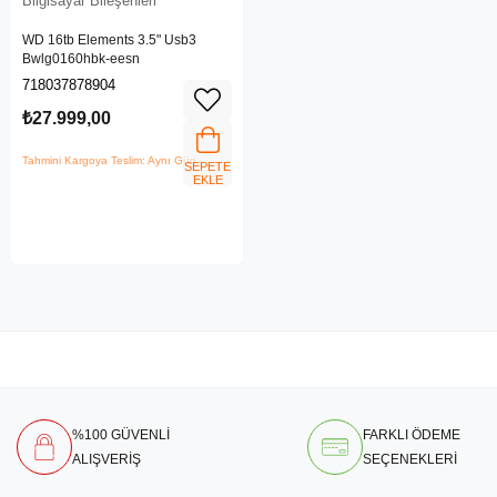
Bilgisayar Bileşenleri
WD 16tb Elements 3.5" Usb3
Bwlg0160hbk-eesn
718037878904
₺27.999,00
Tahmini Kargoya Teslim: Aynı Gün
SEPETE
EKLE
%100 GÜVENLİ
FARKLI ÖDEME
ALIŞVERİŞ
SEÇENEKLERİ