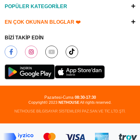
POPÜLER KATEGORİLER
EN ÇOK OKUNAN BLOGLAR ❤️
BİZİ TAKİP EDİN
Pazartesi-Cuma
08:30-17:30
Copyright© 2023
NETHOUSE
All rights reserved.
NETHOUSE BİLGİSAYAR SİSTEMLERİ PAZ.SAN.VE TİC.LTD.ŞTİ.