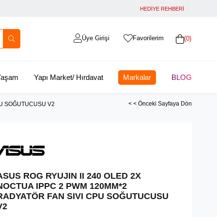
HEDİYE REHBERİ
Üye Girişi
Favorilerim
0
 Yaşam
Yapı Market/ Hırdavat
Markalar
BLOG
< < Önceki Sayfaya Dön
CPU SOĞUTUCUSU V2
ASUS ROG RYUJIN II 240 OLED 2X
NOCTUA IPPC 2 PWM 120MM*2
RADYATÖR FAN SIVI CPU SOĞUTUCUSU
V2