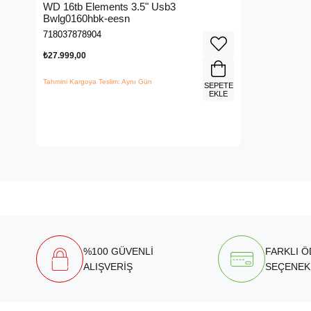
WD 16tb Elements 3.5" Usb3
Bwlg0160hbk-eesn
718037878904
₺27.999,00
Tahmini Kargoya Teslim: Aynı Gün
SEPETE
EKLE
%100 GÜVENLİ
FARKLI 
ALIŞVERİŞ
SEÇENEK