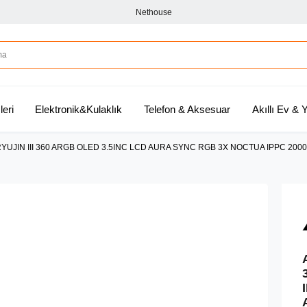
Nethouse
leri
Elektronik&Kulaklık
Telefon & Aksesuar
Akıllı Ev &
YUJIN III 360 ARGB OLED 3.5INC LCD AURA SYNC RGB 3X NOCTUA IPPC 20