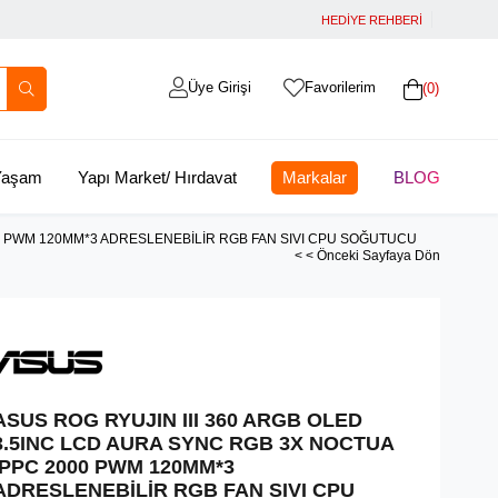
HEDİYE REHBERİ
Üye Girişi
Favorilerim
0
 Yaşam
Yapı Market/ Hırdavat
Markalar
BLOG
00 PWM 120MM*3 ADRESLENEBİLİR RGB FAN SIVI CPU SOĞUTUCU
< < Önceki Sayfaya Dön
ASUS ROG RYUJIN III 360 ARGB OLED
3.5INC LCD AURA SYNC RGB 3X NOCTUA
IPPC 2000 PWM 120MM*3
ADRESLENEBİLİR RGB FAN SIVI CPU