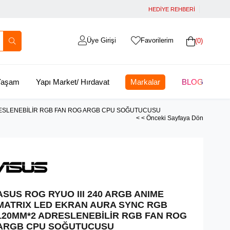
HEDİYE REHBERİ
Üye Girişi
Favorilerim
0
 Yaşam
Yapı Market/ Hırdavat
Markalar
BLOG
DRESLENEBİLİR RGB FAN ROG ARGB CPU SOĞUTUCUSU
< < Önceki Sayfaya Dön
ASUS ROG RYUO III 240 ARGB ANIME
MATRIX LED EKRAN AURA SYNC RGB
120MM*2 ADRESLENEBİLİR RGB FAN ROG
ARGB CPU SOĞUTUCUSU