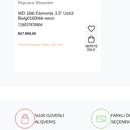
Bilgisayar Bileşenleri
WD 16tb Elements 3.5" Usb3
Bwlg0160hbk-eesn
718037878904
₺27.999,00
Tahmini Kargoya Teslim: Aynı Gün
SEPETE
EKLE
%100 GÜVENLİ
FARKLI 
ALIŞVERİŞ
SEÇENEK