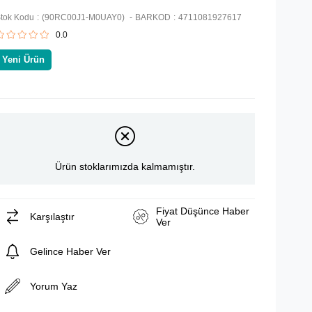
tok Kodu
(90RC00J1-M0UAY0)
BARKOD
:
4711081927617
0.0
Yeni Ürün
Ürün stoklarımızda kalmamıştır.
Fiyat Düşünce Haber
Karşılaştır
Ver
Gelince Haber Ver
Yorum Yaz