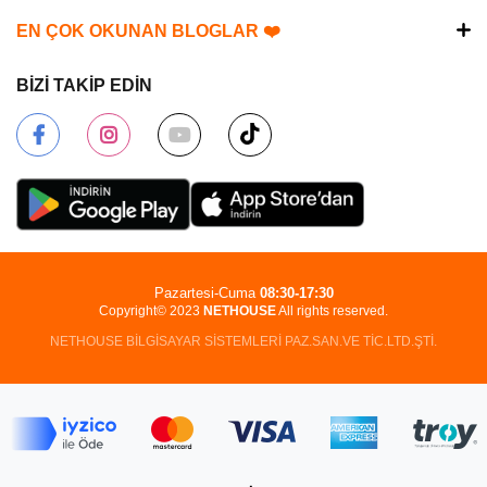
EN ÇOK OKUNAN BLOGLAR ❤️
BİZİ TAKİP EDİN
Pazartesi-Cuma
08:30-17:30
Copyright© 2023
NETHOUSE
All rights reserved.
NETHOUSE BİLGİSAYAR SİSTEMLERİ PAZ.SAN.VE TİC.LTD.ŞTİ.