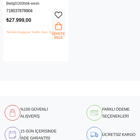
Bwlg0160hbk-eesn
718037878904
₺27.999,00
Tahmini Kargoya Teslim: Aynı Gün
SEPETE
EKLE
%100 GÜVENLİ
FARKLI ÖDEME
ALIŞVERİŞ
SEÇENEKLERİ
15 GÜN İÇERİSİNDE
ÜCRETSİZ KARGO
İADE GARANTİSİ