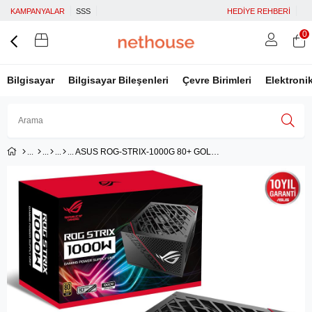
KAMPANYALAR
SSS
HEDİYE REHBERİ
0
Bilgisayar
Bilgisayar Bileşenleri
Çevre Birimleri
Elektroni
ASUS ROG-STRIX-1000G 80+ GOLD 1000W MODÜLER GÜÇ KAYNAĞI JAPON KAPASİTÖRLER 16 PIN KABLO 10 YIL GARANTİ V2
Üye Girişi
Üye Ol
Facebook İle Bağlan
Google İle Bağlan