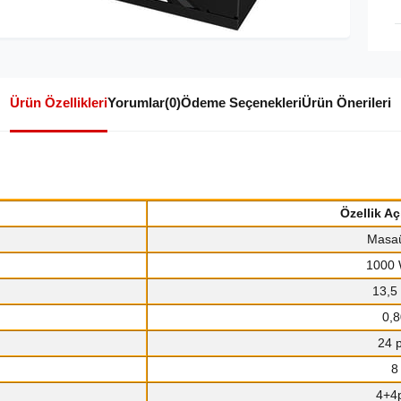
Ürün Özellikleri
Yorumlar
(0)
Ödeme Seçenekleri
Ürün Önerileri
Özellik Aç
Masa
1000 
13,5
0,8
24 p
8
4+4