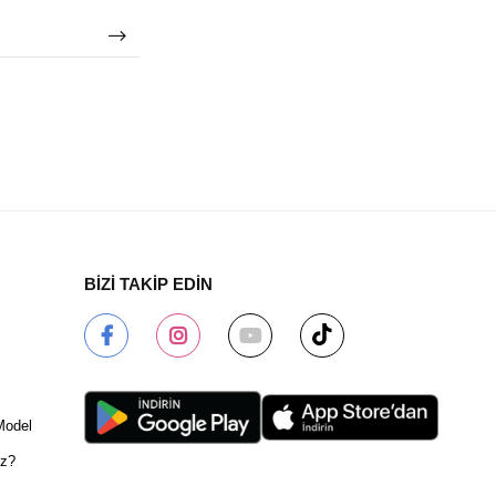
BİZİ TAKİP EDİN
Model
ız?