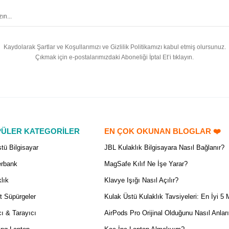
Kaydolarak Şartlar ve Koşullarımızı ve Gizlilik Politikamızı kabul etmiş olursunuz.
Çıkmak için e-postalarımızdaki Aboneliği İptal Et’i tıklayın.
ÜLER KATEGORİLER
EN ÇOK OKUNAN BLOGLAR ❤️
tü Bilgisayar
JBL Kulaklık Bilgisayara Nasıl Bağlanır?
rbank
MagSafe Kılıf Ne İşe Yarar?
lık
Klavye Işığı Nasıl Açılır?
t Süpürgeler
Kulak Üstü Kulaklık Tavsiyeleri: En İyi 5 
ı & Tarayıcı
AirPods Pro Orijinal Olduğunu Nasıl Anlar