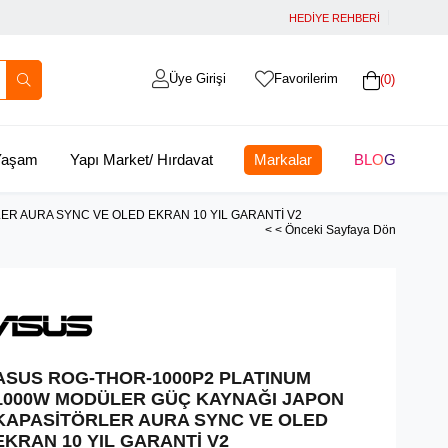
HEDİYE REHBERİ
Üye Girişi
Favorilerim
0
 Yaşam
Yapı Market/ Hırdavat
Markalar
BLOG
R AURA SYNC VE OLED EKRAN 10 YIL GARANTİ V2
< < Önceki Sayfaya Dön
ASUS ROG-THOR-1000P2 PLATINUM
1000W MODÜLER GÜÇ KAYNAĞI JAPON
KAPASİTÖRLER AURA SYNC VE OLED
EKRAN 10 YIL GARANTİ V2