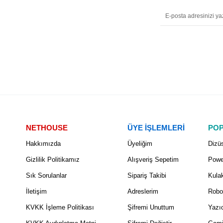
NETHOUSE
ÜYE İŞLEMLERİ
POP
Hakkımızda
Üyeliğim
Dizüs
Gizlilik Politikamız
Alışveriş Sepetim
Powe
Sık Sorulanlar
Sipariş Takibi
Kulak
İletişim
Adreslerim
Robo
KVKK İşleme Politikası
Şifremi Unuttum
Yazıc