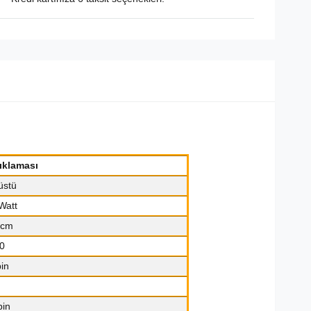
ıklaması
üstü
Watt
 cm
0
in
pin