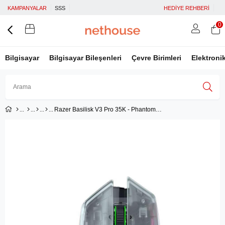
KAMPANYALAR
SSS
HEDİYE REHBERİ
0
Bilgisayar
Bilgisayar Bileşenleri
Çevre Birimleri
Elektroni
Razer Basilisk V3 Pro 35K - Phantom White Edition RZ01-05240400-R3G1
Üye Girişi
Üye Ol
Facebook İle Bağlan
Google İle Bağlan