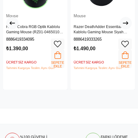
Mouse
Mouse
Razer Cobra RGB Optik Kablolu
Razer DeathAdder Essential
Gaming Mouse (RZ01-04650100-
Kablolu Gaming Mouse Siyah
R3M1)
(RZ01-03850100-R3M1)
8886419334095
8886419333265
₺1.390,00
₺1.490,00
ÜCRETSIZ KARGO
ÜCRETSIZ KARGO
SEPETE
SEPETE
EKLE
EKLE
Tahmini Kargoya Teslim: Aynı Gün
Tahmini Kargoya Teslim: Aynı Gün
%100 GÜVENLİ
FARKLI ÖDEME