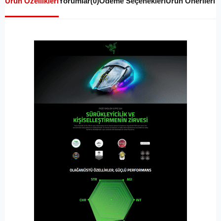
Ürün Özellikleri
Yorumlar
(0)
Ödeme Seçenekleri
Ürün Önerileri