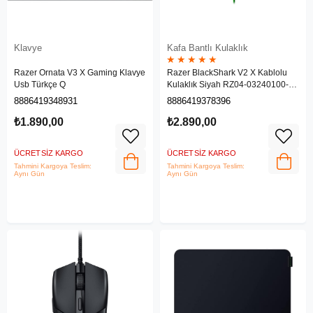
Klavye
Kafa Bantlı Kulaklık
★
★
★
★
★
Razer Ornata V3 X Gaming Klavye
Razer BlackShark V2 X Kablolu
Usb Türkçe Q
Kulaklık Siyah RZ04-03240100-
R3M1
8886419348931
8886419378396
₺1.890,00
₺2.890,00
ÜCRETSIZ KARGO
ÜCRETSIZ KARGO
Tahmini Kargoya Teslim:
Tahmini Kargoya Teslim:
Aynı Gün
Aynı Gün