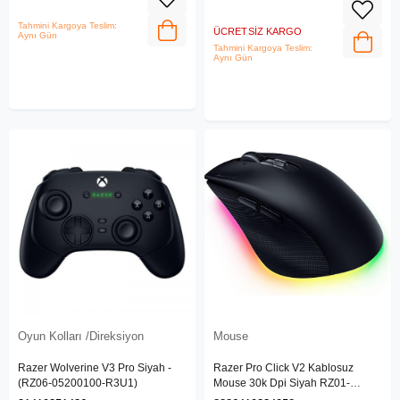
Tahmini Kargoya Teslim:
ÜCRETSIZ KARGO
Aynı Gün
Tahmini Kargoya Teslim:
Aynı Gün
Oyun Kolları /Direksiyon
Mouse
Razer Wolverine V3 Pro Siyah -
Razer Pro Click V2 Kablosuz
(RZ06‑05200100‑R3U1)
Mouse 30k Dpi Siyah RZ01-
03900100-R3M1