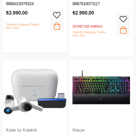
Oyuncu Kulaklığı (RZ04-
RZ03-04881700-R3L1
8886419379324
8887910073117
03980200-R3G1)
₺3.990,00
₺2.990,00
Tahmini Kargoya Teslim:
ÜCRETSIZ KARGO
Aynı Gün
Tahmini Kargoya Teslim:
Aynı Gün
Kulak İçi Kulaklık
Klavye