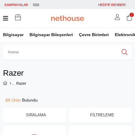
KAMPANYALAR
SSS
HEDİYE REHBERİ
0
Bilgisayar
Bilgisayar Bileşenleri
Çevre Birimleri
Elektroni
Üye Girişi
Üye Ol
Facebook İle Bağlan
Razer
Google İle Bağlan
Razer
69 Ürün
SIRALAMA
FILTRELEME