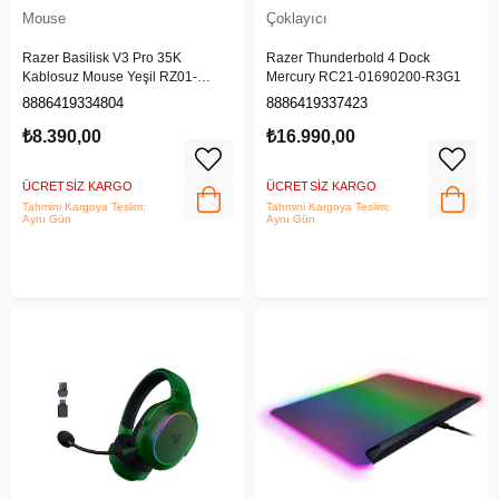
Mouse
Çoklayıcı
Razer Basilisk V3 Pro 35K
Razer Thunderbold 4 Dock
Kablosuz Mouse Yeşil RZ01-
Mercury RC21-01690200-R3G1
05240300-R3G1
8886419334804
8886419337423
₺8.390,00
₺16.990,00
ÜCRETSIZ KARGO
ÜCRETSIZ KARGO
Tahmini Kargoya Teslim:
Tahmini Kargoya Teslim:
Aynı Gün
Aynı Gün