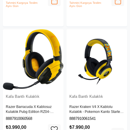
Tahmini Kargoya Teslim:
Tahmini Kargoya Teslim:
Aynı Gün
Aynı Gün
Kafa Bantlı Kulaklık
Kafa Bantlı Kulaklık
Razer Barracuda X Kablosuz
Razer Kraken V4 X Kablolu
Kulaklık Pubg Edition RZ04-
Kulaklık - Pokemon Kanto Starters
04430500-R3M1
Edition RZ04-05180300-R3M1
8887910060568
8887910061541
₺3.990,00
₺7.990,00