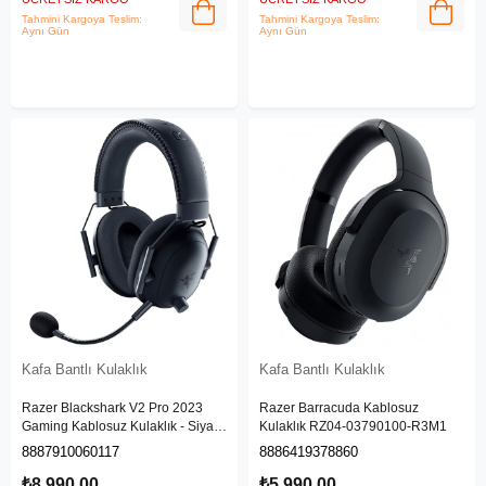
Tahmini Kargoya Teslim:
Tahmini Kargoya Teslim:
Aynı Gün
Aynı Gün
Kafa Bantlı Kulaklık
Kafa Bantlı Kulaklık
Razer Blackshark V2 Pro 2023
Razer Barracuda Kablosuz
Gaming Kablosuz Kulaklık - Siyah
Kulaklık RZ04-03790100-R3M1
‎RZ04-04530100-R3M1
8887910060117
8886419378860
₺8.990,00
₺5.990,00