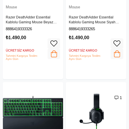
Mouse
Mouse
Razer DeathAdder Essential
Razer DeathAdder Essential
Kablolu Gaming Mouse Beyaz
Kablolu Gaming Mouse Siyah
(RZ01-03850200-R3M1)
(RZ01-03850100-R3M1)
8886419333326
8886419333265
₺1.490,00
₺1.490,00
ÜCRETSIZ KARGO
ÜCRETSIZ KARGO
Tahmini Kargoya Teslim:
Tahmini Kargoya Teslim:
Aynı Gün
Aynı Gün
1