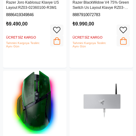
Razer Joro Kablosuz Klavye US
Razer BlackWidow V4 75% Green
Layout RZ03-02360100-R3M1
Switch Us Layout Klavye RZ03-
05003300-R3M1
8886419349846
8887910072783
₺9.490,00
₺9.990,00
ÜCRETSIZ KARGO
ÜCRETSIZ KARGO
Tahmini Kargoya Teslim:
Tahmini Kargoya Teslim:
Aynı Gün
Aynı Gün