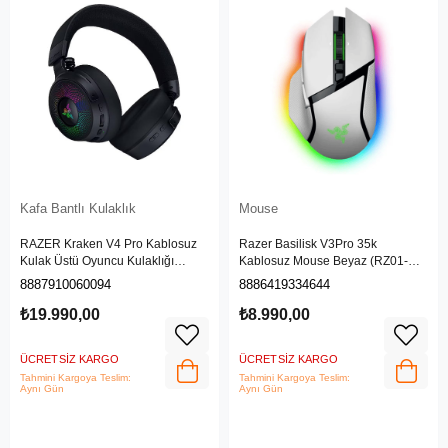
Kafa Bantlı Kulaklık
Mouse
RAZER Kraken V4 Pro Kablosuz
Razer Basilisk V3Pro 35k
Kulak Üstü Oyuncu Kulaklığı
Kablosuz Mouse Beyaz (RZ01-
RZ04-05160100-R3M1
05240200-R3G1)
8887910060094
8886419334644
₺19.990,00
₺8.990,00
ÜCRETSIZ KARGO
ÜCRETSIZ KARGO
Tahmini Kargoya Teslim:
Tahmini Kargoya Teslim:
Aynı Gün
Aynı Gün