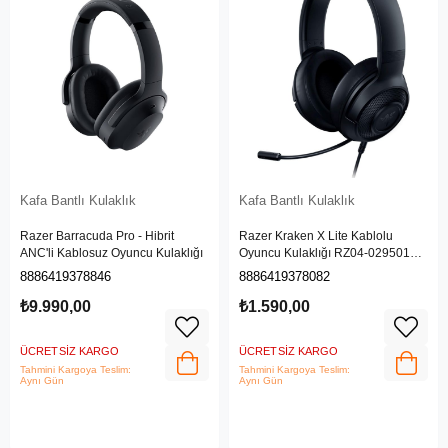
Kafa Bantlı Kulaklık
Kafa Bantlı Kulaklık
Razer Barracuda Pro - Hibrit
Razer Kraken X Lite Kablolu
ANC'li Kablosuz Oyuncu Kulaklığı
Oyuncu Kulaklığı RZ04-02950100-
R381
8886419378846
8886419378082
₺9.990,00
₺1.590,00
ÜCRETSIZ KARGO
ÜCRETSIZ KARGO
Tahmini Kargoya Teslim:
Tahmini Kargoya Teslim:
Aynı Gün
Aynı Gün