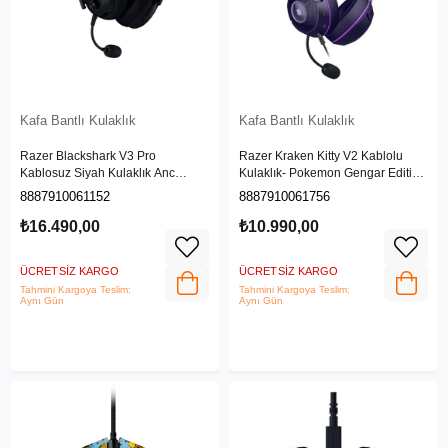
Kafa Bantlı Kulaklık
Kafa Bantlı Kulaklık
Razer Blackshark V3 Pro
Razer Kraken Kitty V2 Kablolu
Kablosuz Siyah Kulaklık Anc
Kulaklık- Pokemon Gengar Edition
RZ04-05400100-R3M1
Anc RZ04-04730300-R3M1
8887910061152
8887910061756
₺16.490,00
₺10.990,00
ÜCRETSIZ KARGO
ÜCRETSIZ KARGO
Tahmini Kargoya Teslim:
Tahmini Kargoya Teslim:
Aynı Gün
Aynı Gün