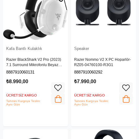
Kafa Bantlı Kulaklık
Speaker
Razer BlackShark V2 Pro (2023)
Razer Nommo V2 X PC Hoparlör-
7.1 Surround Mikrofonlu Beyaz
‎RZ05-04760100-R3G1
Kablosuz Gaming Kulaklık (RZ04-
8887910060131
8887910060292
04530200-R3M1)
₺8.990,00
₺7.990,00
ÜCRETSIZ KARGO
ÜCRETSIZ KARGO
Tahmini Kargoya Teslim:
Tahmini Kargoya Teslim:
Aynı Gün
Aynı Gün