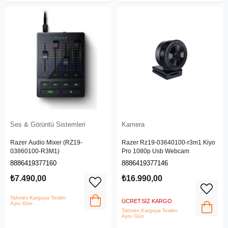
Ses & Görüntü Sistemleri
Kamera
Razer Audio Mixer (RZ19-
Razer Rz19-03640100-r3m1 Kiyo
03860100-R3M1)
Pro 1080p Usb Webcam
8886419377160
8886419377146
₺7.490,00
₺16.990,00
Tahmini Kargoya Teslim:
ÜCRETSIZ KARGO
Aynı Gün
Tahmini Kargoya Teslim:
Aynı Gün