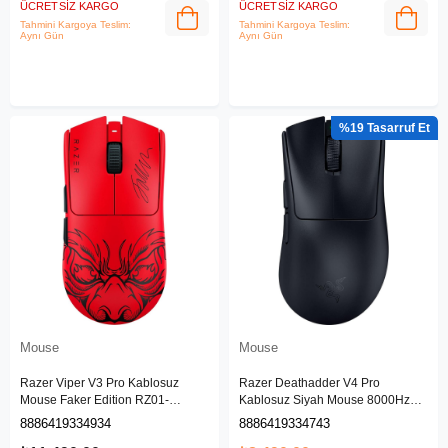
ÜCRETSIZ KARGO
ÜCRETSIZ KARGO
Tahmini Kargoya Teslim:
Tahmini Kargoya Teslim:
Aynı Gün
Aynı Gün
%19
Mouse
Mouse
Razer Viper V3 Pro Kablosuz
Razer Deathadder V4 Pro
Mouse Faker Edition RZ01-
Kablosuz Siyah Mouse 8000Hz
05120500-R3M1
RZ01-05330100-R3G1
8886419334934
8886419334743