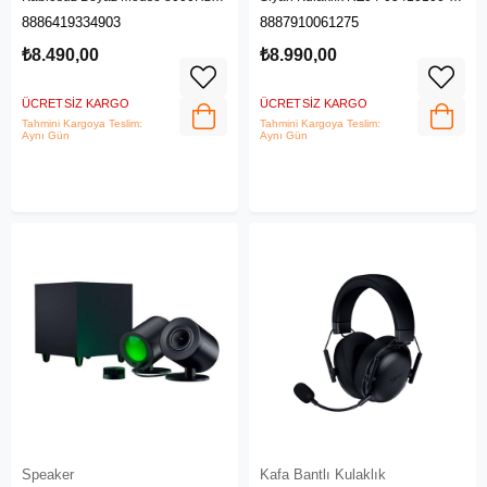
RZ01-05330200-R3G1
R3M1
8886419334903
8887910061275
₺8.490,00
₺8.990,00
ÜCRETSIZ KARGO
ÜCRETSIZ KARGO
Tahmini Kargoya Teslim:
Tahmini Kargoya Teslim:
Aynı Gün
Aynı Gün
Speaker
Kafa Bantlı Kulaklık