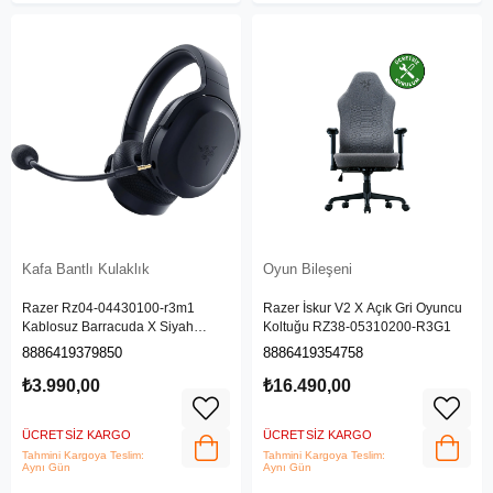
Kafa Bantlı Kulaklık
Oyun Bileşeni
Razer Rz04-04430100-r3m1
Razer İskur V2 X Açık Gri Oyuncu
Kablosuz Barracuda X Siyah
Koltuğu RZ38-05310200-R3G1
Gaming Kulaklık
8886419379850
8886419354758
₺3.990,00
₺16.490,00
ÜCRETSIZ KARGO
ÜCRETSIZ KARGO
Tahmini Kargoya Teslim:
Tahmini Kargoya Teslim:
Aynı Gün
Aynı Gün