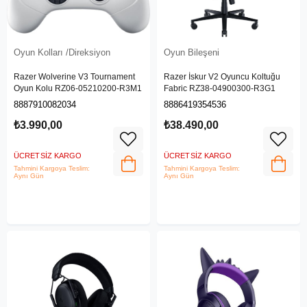
Oyun Kolları /Direksiyon
Oyun Bileşeni
Razer Wolverine V3 Tournament
Razer İskur V2 Oyuncu Koltuğu
Oyun Kolu RZ06-05210200-R3M1
Fabric RZ38-04900300-R3G1
8887910082034
8886419354536
₺3.990,00
₺38.490,00
ÜCRETSIZ KARGO
ÜCRETSIZ KARGO
Tahmini Kargoya Teslim:
Tahmini Kargoya Teslim:
Aynı Gün
Aynı Gün