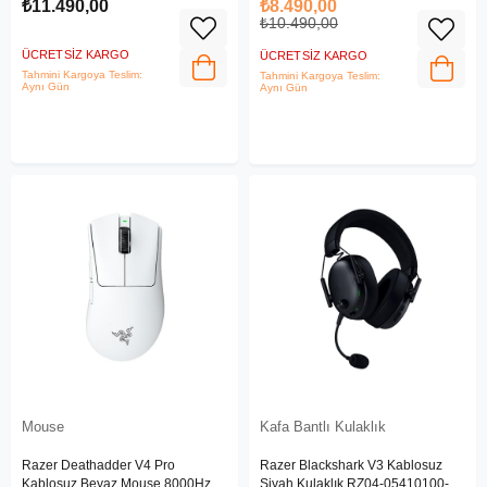
₺11.490,00
₺8.490,00
₺10.490,00
ÜCRETSIZ KARGO
ÜCRETSIZ KARGO
Tahmini Kargoya Teslim:
Tahmini Kargoya Teslim:
Aynı Gün
Aynı Gün
Mouse
Kafa Bantlı Kulaklık
Razer Deathadder V4 Pro
Razer Blackshark V3 Kablosuz
Kablosuz Beyaz Mouse 8000Hz
Siyah Kulaklık RZ04-05410100-