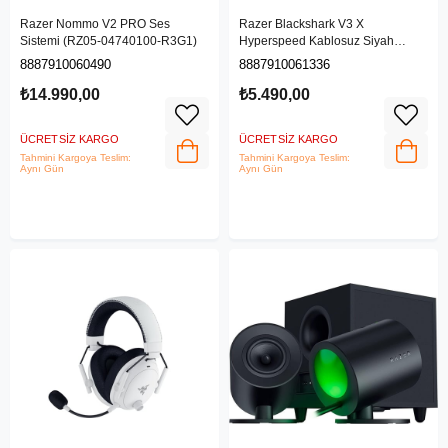
Razer Nommo V2 PRO Ses
Razer Blackshark V3 X
Sistemi (RZ05-04740100-R3G1)
Hyperspeed Kablosuz Siyah
Kulaklık RZ04-05420100-R3M1
8887910060490
8887910061336
₺14.990,00
₺5.490,00
ÜCRETSIZ KARGO
ÜCRETSIZ KARGO
Tahmini Kargoya Teslim:
Tahmini Kargoya Teslim:
Aynı Gün
Aynı Gün