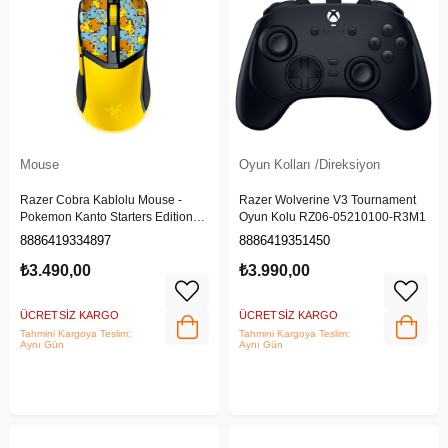
Mouse
Oyun Kolları /Direksiyon
Razer Cobra Kablolu Mouse -
Razer Wolverine V3 Tournament
Pokemon Kanto Starters Edition
Oyun Kolu RZ06-05210100-R3M1
RZ01-04650400-R3M1
8886419334897
8886419351450
₺3.490,00
₺3.990,00
ÜCRETSIZ KARGO
ÜCRETSIZ KARGO
Tahmini Kargoya Teslim:
Tahmini Kargoya Teslim:
Aynı Gün
Aynı Gün