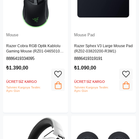
Mouse
Mouse Pad
Razer Cobra RGB Optik Kablolu
Razer Sphex V3 Large Mouse Pad
Gaming Mouse (RZ01-04650100-
(RZ02-03820200-R3M1)
R3M1)
8886419334095
8886419319191
₺1.390,00
₺1.090,00
ÜCRETSIZ KARGO
ÜCRETSIZ KARGO
Tahmini Kargoya Teslim:
Tahmini Kargoya Teslim:
Aynı Gün
Aynı Gün