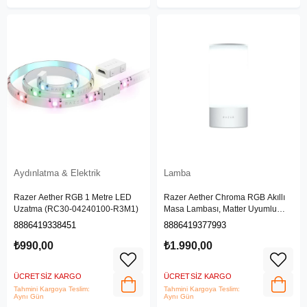
Aydınlatma & Elektrik
Lamba
Razer Aether RGB 1 Metre LED
Razer Aether Chroma RGB Akıllı
Uzatma (RC30-04240100-R3M1)
Masa Lambası, Matter Uyumlu
RZ43-04070100-RGWB
8886419338451
8886419377993
₺990,00
₺1.990,00
ÜCRETSIZ KARGO
ÜCRETSIZ KARGO
Tahmini Kargoya Teslim:
Tahmini Kargoya Teslim:
Aynı Gün
Aynı Gün