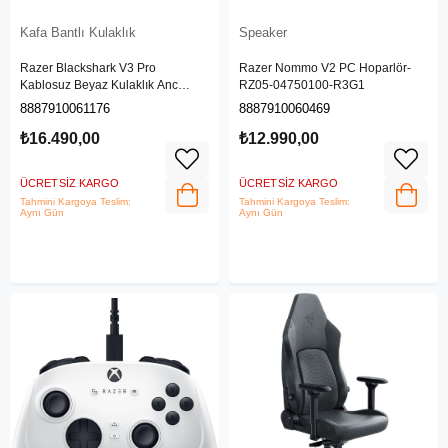
Kafa Bantlı Kulaklık
Speaker
Razer Blackshark V3 Pro
Razer Nommo V2 PC Hoparlör-
Kablosuz Beyaz Kulaklık Anc
RZ05-04750100-R3G1
RZ04-05400200-R3M1
8887910061176
8887910060469
₺16.490,00
₺12.990,00
ÜCRETSIZ KARGO
ÜCRETSIZ KARGO
Tahmini Kargoya Teslim:
Tahmini Kargoya Teslim:
Aynı Gün
Aynı Gün