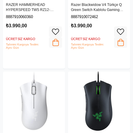
RAZER HAMMERHEAD
Razer Blackwidow V4 Türkçe Q
HYPERSPEED TWS RZ12-
Green Switch Kablolu Gaming
03820300-R3G1
Klavye - ‎RZ03-04691200-R3L1
8887910060360
8887910072462
₺3.990,00
₺3.990,00
ÜCRETSIZ KARGO
ÜCRETSIZ KARGO
Tahmini Kargoya Teslim:
Tahmini Kargoya Teslim:
Aynı Gün
Aynı Gün