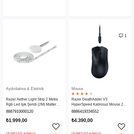
1
Aydınlatma & Elektrik
Mouse
★
★
★
★
★
Razer Aether Light Strip 2 Metre
Razer DeathAdder V3
Rgb Led Işık Şeridi (2M) Matter
HyperSpeed Kablosuz Mouse 26K
Uyumlu RZ43-04240100-R3G1
Dpi (RZ01-05140100-R3G1)
8887910000120
8886419334552
₺1.999,00
₺4.390,00
ÜCRETSIZ KARGO
ÜCRETSIZ KARGO