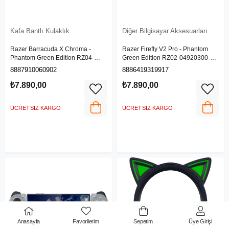
Kafa Bantlı Kulaklık
Diğer Bilgisayar Aksesuarları
Razer Barracuda X Chroma -
Razer Firefly V2 Pro - Phantom
Phantom Green Edition RZ04-
Green Edition RZ02-04920300-
05220300-R3M1
R3M1
8887910060902
8886419319917
₺7.890,00
₺7.890,00
ÜCRETSIZ KARGO
ÜCRETSIZ KARGO
Anasayfa
Favorilerim
Sepetim
Üye Girişi