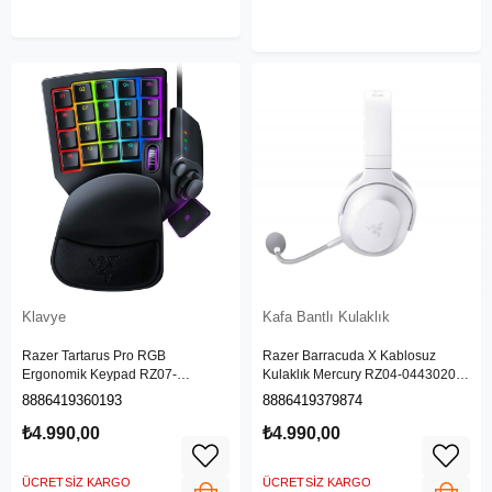
Klavye
Kafa Bantlı Kulaklık
Razer Tartarus Pro RGB
Razer Barracuda X Kablosuz
Ergonomik Keypad RZ07-
Kulaklık Mercury RZ04-04430200-
03110100-R3M1
R3M1
8886419360193
8886419379874
₺4.990,00
₺4.990,00
ÜCRETSIZ KARGO
ÜCRETSIZ KARGO