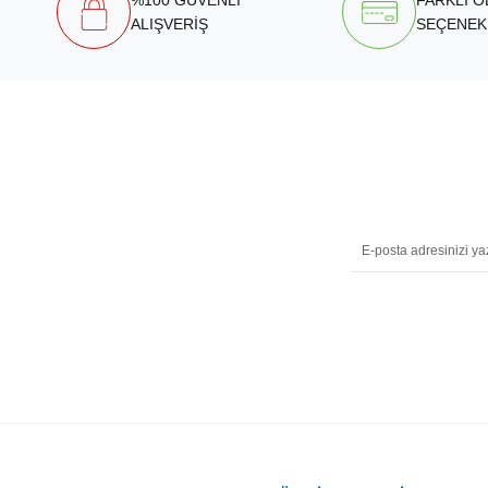
%100 GÜVENLİ
FARKLI 
ALIŞVERİŞ
SEÇENEK