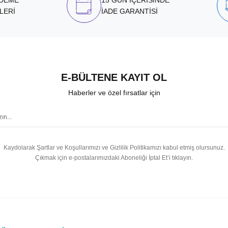
ÖDEME
15 GÜN İÇERİSİNDE
LERİ
İADE GARANTİSİ
E-BÜLTENE KAYIT OL
Haberler ve özel fırsatlar için
Kaydolarak Şartlar ve Koşullarımızı ve Gizlilik Politikamızı kabul etmiş olursunuz.
Çıkmak için e-postalarımızdaki Aboneliği İptal Et’i tıklayın.