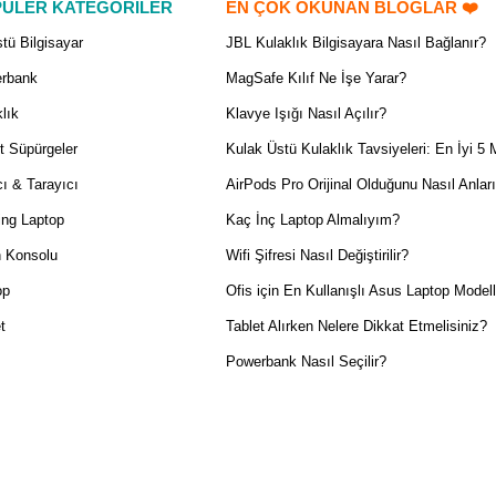
ÜLER KATEGORİLER
EN ÇOK OKUNAN BLOGLAR ❤️
tü Bilgisayar
JBL Kulaklık Bilgisayara Nasıl Bağlanır?
rbank
MagSafe Kılıf Ne İşe Yarar?
lık
Klavye Işığı Nasıl Açılır?
t Süpürgeler
Kulak Üstü Kulaklık Tavsiyeleri: En İyi 5 
ı & Tarayıcı
AirPods Pro Orijinal Olduğunu Nasıl Anlar
ng Laptop
Kaç İnç Laptop Almalıyım?
 Konsolu
Wifi Şifresi Nasıl Değiştirilir?
op
Ofis için En Kullanışlı Asus Laptop Modell
t
Tablet Alırken Nelere Dikkat Etmelisiniz?
Powerbank Nasıl Seçilir?