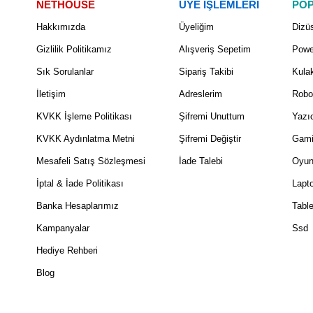
NETHOUSE
ÜYE İŞLEMLERİ
POP
Hakkımızda
Üyeliğim
Dizüs
Gizlilik Politikamız
Alışveriş Sepetim
Powe
Sık Sorulanlar
Sipariş Takibi
Kulak
İletişim
Adreslerim
Robo
KVKK İşleme Politikası
Şifremi Unuttum
Yazıc
KVKK Aydınlatma Metni
Şifremi Değiştir
Gami
Mesafeli Satış Sözleşmesi
İade Talebi
Oyun
İptal & İade Politikası
Lapt
Banka Hesaplarımız
Table
Kampanyalar
Ssd
Hediye Rehberi
Blog