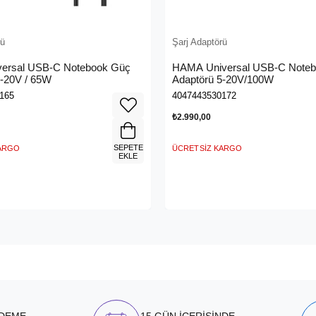
rü
Şarj Adaptörü
ersal USB-C Notebook Güç
HAMA Universal USB-C Note
5-20V / 65W
Adaptörü 5-20V/100W
165
4047443530172
₺2.990,00
SEPETE
KARGO
ÜCRETSIZ KARGO
EKLE