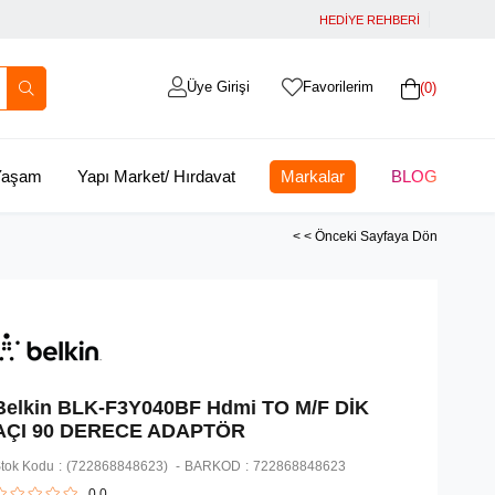
HEDİYE REHBERİ
Üye Girişi
Favorilerim
0
 Yaşam
Yapı Market/ Hırdavat
Markalar
BLOG
< < Önceki Sayfaya Dön
Belkin BLK-F3Y040BF Hdmi TO M/F DİK
AÇI 90 DERECE ADAPTÖR
tok Kodu
(722868848623)
BARKOD
:
722868848623
0.0