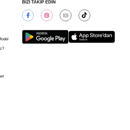
BİZİ TAKİP EDİN
Model
ız?
eri