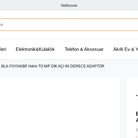
Nethouse
leri
Elektronik&Kulaklık
Telefon & Aksesuar
Akıllı Ev &
n BLK-F3Y040BF Hdmi TO M/F DİK AÇI 90 DERECE ADAPTÖR
S