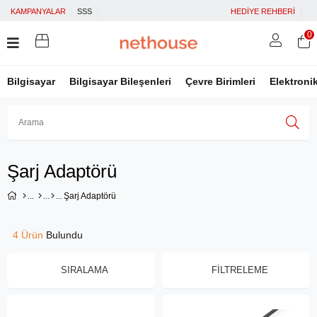
KAMPANYALAR
SSS
HEDİYE REHBERİ
0
Bilgisayar
Bilgisayar Bileşenleri
Çevre Birimleri
Elektroni
Üye Girişi
Üye Ol
Facebook İle Bağlan
Şarj Adaptörü
Google İle Bağlan
Şarj Adaptörü
4 Ürün
SIRALAMA
FILTRELEME