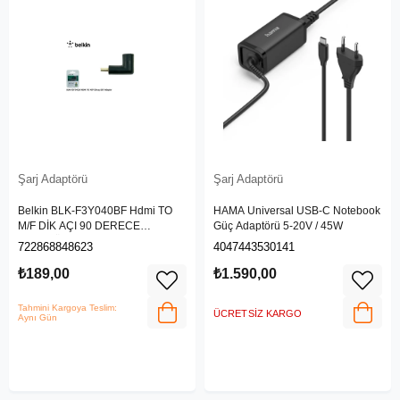
Şarj Adaptörü
Şarj Adaptörü
Belkin BLK-F3Y040BF Hdmi TO
HAMA Universal USB-C Notebook
M/F DİK AÇI 90 DERECE
Güç Adaptörü 5-20V / 45W
ADAPTÖR
722868848623
4047443530141
₺189,00
₺1.590,00
Tahmini Kargoya Teslim:
ÜCRETSIZ KARGO
Aynı Gün