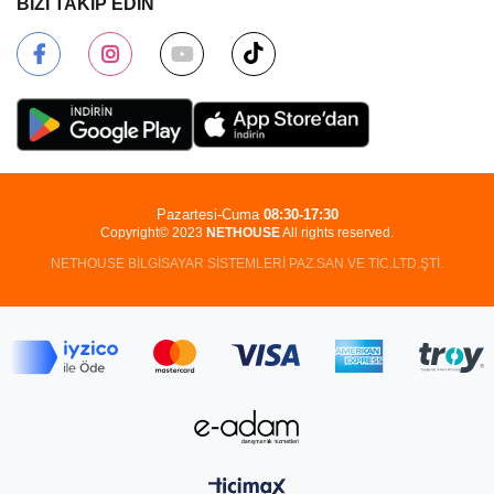
BİZİ TAKİP EDİN
Pazartesi-Cuma
08:30-17:30
Copyright© 2023
NETHOUSE
All rights reserved.
NETHOUSE BİLGİSAYAR SİSTEMLERİ PAZ.SAN.VE TİC.LTD.ŞTİ.