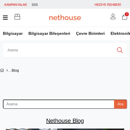
KAMPANYALAR
SSS
HEDİYE REHBERİ
0
Bilgisayar
Bilgisayar Bileşenleri
Çevre Birimleri
Elektroni
Üye Girişi
Üye Ol
Facebook İle Bağlan
Blog
Google İle Bağlan
Ara
Nethouse Blog