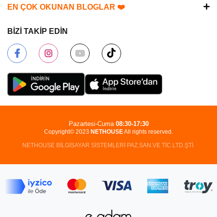
EN ÇOK OKUNAN BLOGLAR ❤️
BİZİ TAKİP EDİN
Pazartesi-Cuma
08:30-17:30
Copyright© 2023
NETHOUSE
All rights reserved.
NETHOUSE BİLGİSAYAR SİSTEMLERİ PAZ.SAN.VE TİC.LTD.ŞTİ.