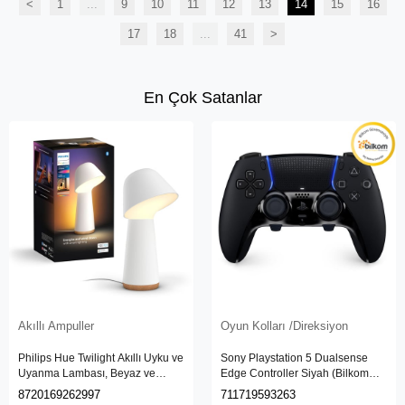
<
1
...
9
10
11
12
13
14
15
16
17
18
...
41
>
En Çok Satanlar
Akıllı Ampuller
Oyun Kolları /Direksiyon
Philips Hue Twilight Akıllı Uyku ve
Sony Playstation 5 Dualsense
Uyanma Lambası, Beyaz ve
Edge Controller Siyah (Bilkom
Renkli Işık, Alexa, Apple Home ve
Garantili)
8720169262997
711719593263
Google Assistant Uyumlu, Beyaz