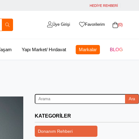
HEDİYE REHBERİ
Üye Girişi
Favorilerim
0
 Yaşam
Yapı Market/ Hırdavat
Markalar
BLOG
Ara
KATEGORILER
Donanım Rehberi