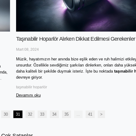
Taşınabilir Hoparlör Alırken Dikkat Edilmesi Gerekenler
Mart 08, 2024
Müzik, hayatımızın her anında bize eşlik eden ve ruh halimizi etkiley
unsurdur. Özellikle sevdiğimiz şarkıları dinlerken, onları daha yüksek
 
daha kaliteli bir şekilde duymak isteriz. İşte bu noktada 
taşınabilir 
indirmek ister misiniz? Cevabınız evet ise, doğru yerdesiniz! Bu blog yazısında, 
devreye giriyor.
.
taşınabilir hoparlör
Devamını oku
30
31
32
33
34
35
...
41
>
 Çok Satanlar