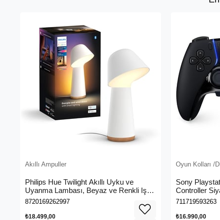
Akıllı Ampuller
Oyun Kolları /D
Philips Hue Twilight Akıllı Uyku ve
Sony Playsta
Uyanma Lambası, Beyaz ve Renkli Işık,
Controller Siy
Alexa, Apple Home ve Google Assistant
8720169262997
711719593263
Uyumlu, Beyaz
₺18.499,00
₺16.990,00