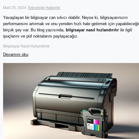
Mart 25, 2024
Teknolojik Haberler
Yavaşlayan bir bilgisayar can sıkıcı olabilir. Neyse ki, bilgisayarınızın 
performansını artırmak ve onu yeniden hızlı hale getirmek için yapabileceğin
birçok şey var. Bu blog yazısında, 
bilgisayar nasıl hızlandırılır
 ile ilgili 
ipuçlarını ve püf noktalarını paylaşacağız.
Bilgisayar Nasıl Hızlandırılır
Devamını oku