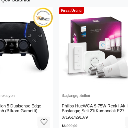
Fırsat Ürünü
ireksiyon
Başlangıç Setleri
tion 5 Dualsense Edge
Philips HueWCA 9-75W Renkli Akıll
ah (Bilkom Garantili)
Başlangıç Seti 2'li Kumandalı E27
Bluetooth Özellikli
8719514291379
₺6.999,00