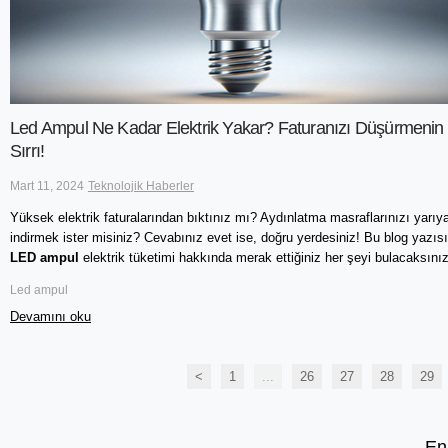
Led Ampul Ne Kadar Elektrik Yakar? Faturanızı Düşürmenin
Sırrı!
Mart 11, 2024
Teknolojik Haberler
Yüksek elektrik faturalarından bıktınız mı? Aydınlatma masraflarınızı yarıya
LED ampul
 elektrik tüketimi hakkında merak ettiğiniz her şeyi bulacaksınız
Led ampul
Devamını oku
<
1
...
26
27
28
29
En