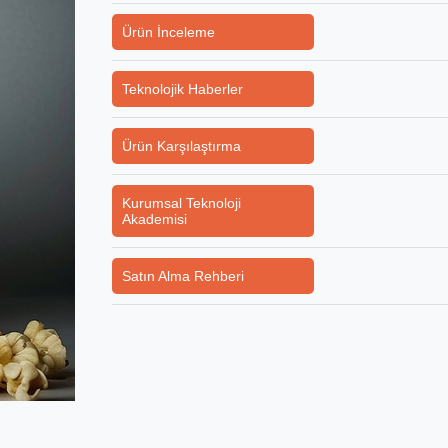
Ürün İnceleme
Teknolojik Haberler
Ürün Karşılaştırma
Kurumsal Teknoloji
Akademisi
Satın Alma Rehberi