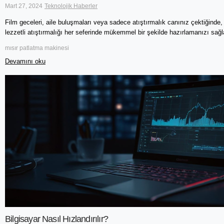
Mart 27, 2024
Teknolojik Haberler
Film geceleri, aile buluşmaları veya sadece atıştırmalık canınız çektiğind
lezzetli atıştırmalığı her seferinde mükemmel bir şekilde hazırlamanızı sağla
mısır patlatma makinesi
Devamını oku
Bilgisayar Nasıl Hızlandırılır?